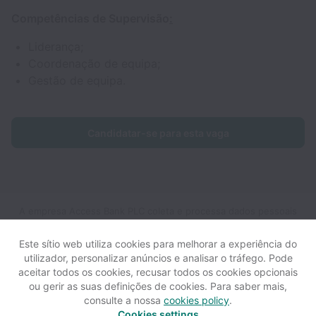
Competências de Supervisão
:
Liderança;
Coordenação de equipa;
Gestão de equipa.
Candidatar-se para esta vaga
A empresa Access Bank PLC coleta e processa dados pessoais
de acordo com as leis de proteção de dados aplicáveis.
Se você
é um candidato a vaga europeu, leia o aviso de
privacidade
Este sítio web utiliza cookies para melhorar a experiência do
disponível
para obter mais detalhes.
utilizador, personalizar anúncios e analisar o tráfego. Pode
aceitar todos os cookies, recusar todos os cookies opcionais
ou gerir as suas definições de cookies. Para saber mais,
Visualizar site
Ver todas as vagas de emprego
Ajuda
consulte a nossa
cookies policy
.
Cookies settings