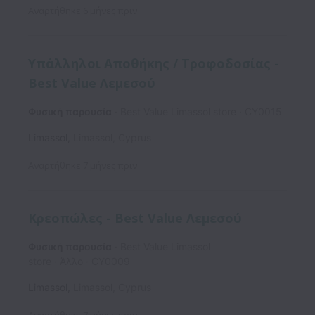
Αναρτήθηκε
6 μήνες πριν
Υπάλληλοι Αποθήκης / Τροφοδοσίας -
Best Value Λεμεσού
Φυσική παρουσία
Best Value Limassol store
CY0015
Limassol
,
Limassol
,
Cyprus
Αναρτήθηκε
7 μήνες πριν
Κρεοπώλες - Best Value Λεμεσού
Φυσική παρουσία
Best Value Limassol
store
Άλλο
CY0009
Limassol
,
Limassol
,
Cyprus
Αναρτήθηκε
7 μήνες πριν