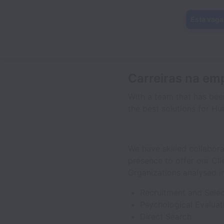
Esta vaga
Carreiras na e
With a team that has bee
the best solutions for H
We have skilled collabora
presence to offer our Cli
Organizations analysed i
Recruitment and Selec
Psychological Evaluat
Direct Search