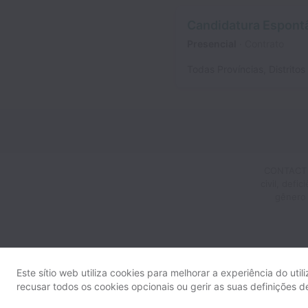
Candidatura Espont
Presencial
Contrato
Todas Províncias, Distritos
CONTACT nã
civil, defi
gênero 
Este sítio web utiliza cookies para melhorar a experiência do util
recusar todos os cookies opcionais ou gerir as suas definições 
De