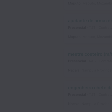
Maputo
,
Maputo
,
Mozambi
ajudante de armazém
Presencial
T&T
Contrat
Maputo
,
Maputo
,
Mozambi
mestre costeiro (m/f
Presencial
R&S
Contrat
Nacala
,
Nampula Province
engenheiro chefe de
Presencial
T&T
Contrat
Nacala
,
Nampula Province