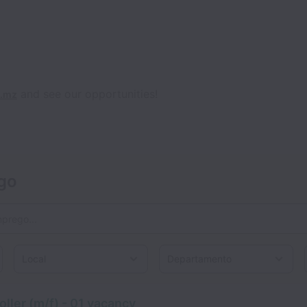
and see our opportunities!
o.mz
go
Local
ller (m/f) - 01 vacancy