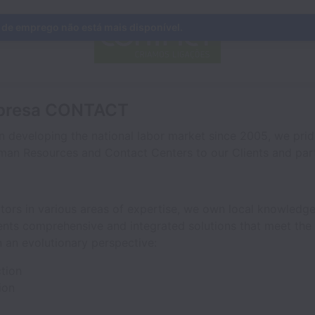
 de emprego não está mais disponível.
mpresa CONTACT
n developing the national labor market since 2005, we pride
uman Resources and Contact Centers to our Clients and part
tors in various areas of expertise, we own local knowledge
ents comprehensive and integrated solutions that meet the 
n an evolutionary perspective:
tion
ion