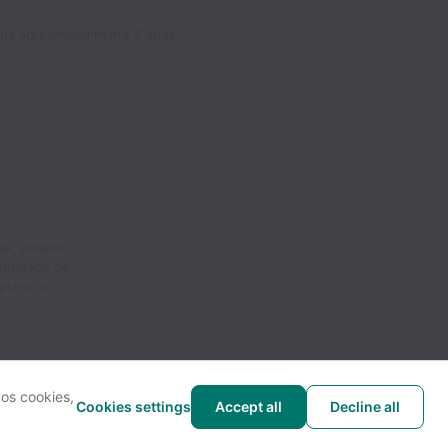
há aproximadamente 2 anos
de, estado
dentidade de
mprego e
 os cookies,
Cookies settings
Accept all
Decline all