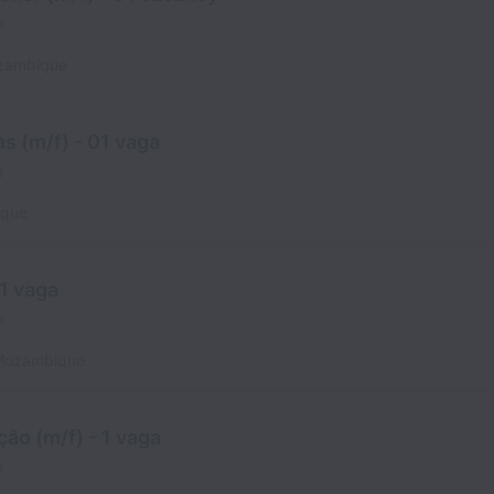
o
zambique
s (m/f) - 01 vaga
o
que
 1 vaga
o
Mozambique
ão (m/f) - 1 vaga
o