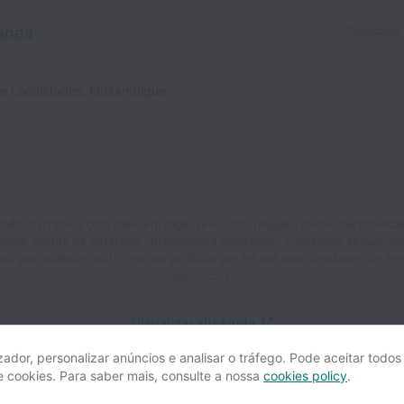
ânea
Publicado
 e Localidades
,
Mozambique
o discrimina com base em raça, sexo, cor, religião, idade, nacionalida
ciência, status de veterano, informações genéticas, orientação sexual, i
ou por qualquer outro motivo proibido por lei nas oportunidades de e
benefícios.
Visualizar site
Ajuda
izador, personalizar anúncios e analisar o tráfego. Pode aceitar todos
de cookies. Para saber mais, consulte a nossa
cookies policy
.
senvolvido por
Workable
Configurações de cookies
Acessibilidade