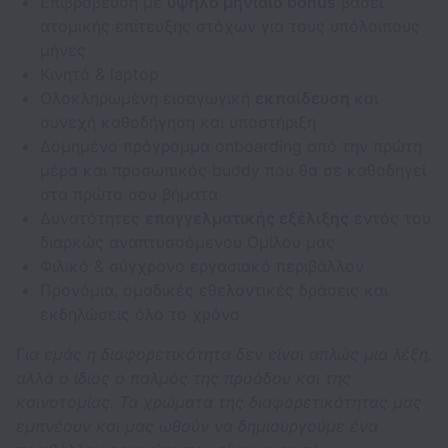
Επιβράβευση με
υψηλό μηνιαίο bonus
βάσει
ατομικής επίτευξης στόχων για τους υπόλοιπους
μήνες
Κινητό & laptop
Ολοκληρωμένη εισαγωγική
εκπαίδευση
και
συνεχή καθοδήγηση και υποστήριξη
Δομημένο πρόγραμμα onboarding από την πρώτη
μέρα και προσωπικός buddy που θα σε καθοδηγεί
στα πρώτα σου βήματα
Δυνατότητες
επαγγελματικής εξέλιξης
εντός του
διαρκώς αναπτυσσόμενου Ομίλου μας
Φιλικό & σύγχρονο εργασιακό περιβάλλον
Προνόμια, ομαδικές εθελοντικές δράσεις και
εκδηλώσεις όλο το χρόνο
Γ
ια εμάς η διαφορετικότητα δεν είναι απλώς μια λέξη,
αλλά ο ίδιος ο παλμός της προόδου και της
καινοτομίας. Τα χρώματα της διαφορετικότητας μας
εμπνέουν και μας ωθούν να δημιουργούμε ένα