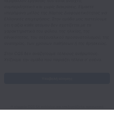
περιβάλλον εργασίας που είναι ανοιχτό,
συμπεριληπτικό και χωρίς διακρίσεις. Είμαστε
υπερήφανο μέλος της Χάρτας Διαφορετικότητας για
Ελληνικές επιχειρήσεις. Στην ομάδα μας πιστεύουμε
ότι η αξία κάθε ατόμου δεν σχετίζεται με τα
χαρακτηριστικά του φύλου, της ηλικίας, της
εθνικότητας, του σεξουαλικού προσανατολισμού, της
αναπηρίας, των χρόνιων παθήσεων ή της θρησκείας.
Στην CQS δεν αναζητούμε τέλειους ανθρώπους.
Χτίζουμε την ομάδα που ταιριάζει τέλεια σ’ εσένα.
Υποβολή αίτησης
Η εταιρεία CQS SA συλλέγει και επεξεργάζεται προσωπικά
δεδομένα σύμφωνα με τους ισχύοντες νόμους προστασίας