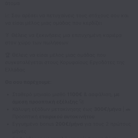
άτομα
📈 Σου αρέσει να πετυχαίνεις τους στόχους σου και
να είσαι μέλος μιας ομάδας που κερδίζει
👔 Θέλεις να ξεκινήσεις μια επιτυχημένη καριέρα
στον χώρο των πωλήσεων
🏆 Θέλεις να είσαι μέλος μιας ομάδας που
συγκαταλέγεται στους Κορυφαίους Εργοδότες της
Ελλάδας
Θα σου παρέχουμε:
Σταθερό μηνιαίο μισθό
1100€
& ασφάλιση,
με
άμεση προοπτική εξέλιξης
🚀
Κάλυψη εξόδων μετακίνησης έως
300€/μήνα
| 🚗
Προοπτική
εταιρικού αυτοκινήτου
Εγγυημένο bonus
200€/μήνα
για τους 2 πρώτους
μήνες