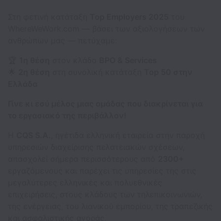
Στη φετινή κατάταξη
Top Employers 2025
του
WhereWeWork.com — βάσει των αξιολογήσεων των
ανθρώπων μας — πετύχαμε:
🏆
1η θέση
στον κλάδο
BPO & Services
🌟
2η θέση
στη συνολική κατάταξη
Top 50 στην
Ελλάδα
Γίνε κι εσύ μέλος μιας ομάδας που διακρίνεται για
το εργασιακό της περιβάλλον!
Η
CQS S.A.
, ηγέτιδα ελληνική εταιρεία στην παροχή
υπηρεσιών διαχείρισης πελατειακών σχέσεων,
απασχολεί σήμερα περισσότερους από
2300+
εργαζόμενους και παρέχει τις υπηρεσίες της στις
μεγαλύτερες ελληνικές και πολυεθνικές
επιχειρήσεις, στους κλάδους των τηλεπικοινωνιών,
της ενέργειας, του λιανικού εμπορίου, της τραπεζικής
και ασφαλιστικής αγοράς.