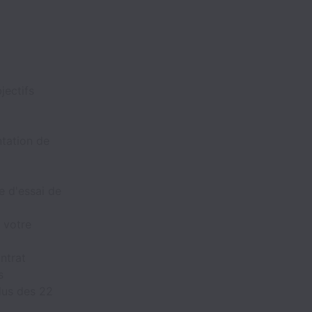
jectifs
tation de
e d'essai de
e votre
ntrat
s
lus des 22