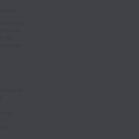
ollègues
écialisée et
orateurs,
ir les
matière de
tences en
s
grande
ur le