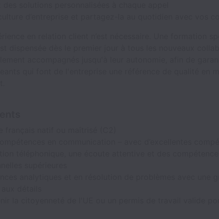
 des solutions personnalisées à chaque appel
culture d’entreprise et partagez-la au quotidien avec vos c
ience en relation client n’est nécessaire. Une formation sp
t dispensée dès le premier jour à tous les nouveaux collab
lement accompagnés jusqu'à leur autonomie, afin de garant
geants qui font de l'entreprise une référence de qualité en 
t.
ents
 français natif ou maîtrisé (C2)
compétences en communication – avec d’excellentes compé
tion téléphonique, une écoute attentive et des compétence
nelles supérieures
ces analytiques et en résolution de problèmes avec une 
 aux détails
nir la citoyenneté de l'UE ou un permis de travail valide po