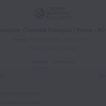
nseiller Clientèle Français | Porto - P
On-site
BPO_POR1
Full time
Bouygues Telecom
Porto
,
Porto District
,
Portugal
OVERVIEW
APPLICATION
on
Shar
on
les appels des clients
 et conseiller les clients