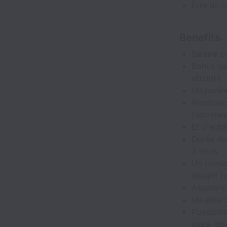
Être un 
Benefits
Salaire c
Bonus gar
atteints
Un panier
Rembours
l'abonne
Et d'autr
Durée du 
3 mois
Un bonus 
équipe (v
Assurance
Un smart
Possibili
jours (do