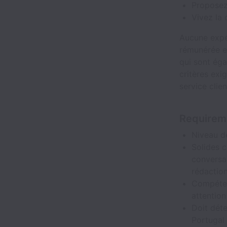
Proposez
Vivez la 
Aucune expér
rémunérée es
qui sont éga
critères exi
service clien
Requirem
Niveau de
Solides 
conversa
rédaction
Compéten
attention
Doit déte
Portugal