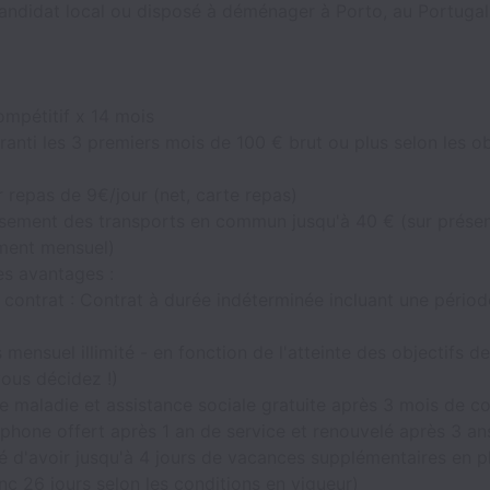
candidat local ou disposé à déménager à Porto, au Portugal
ompétitif x 14 mois
anti les 3 premiers mois de 100 € brut ou plus selon les ob
 repas de 9€/jour (net, carte repas)
ement des transports en commun jusqu'à 40 € (sur présen
ment mensuel)
es avantages :
contrat : Contrat à durée indéterminée incluant une périod
mensuel illimité - en fonction de l'atteinte des objectifs d
ous décidez !)
 maladie et assistance sociale gratuite après 3 mois de co
phone offert après 1 an de service et renouvelé après 3 an
té d'avoir jusqu'à 4 jours de vacances supplémentaires en p
nc 26 jours selon les conditions en vigueur)