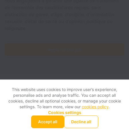
nous engageons à garantir une égalité de traitement
de l’ensemble des candidatures reçues, sans
distinction de genre, d’âge, d'origine, d'orientation
sexuelle, d’état de santé ou d’opinion politique ou
religieuse.
Apply for this job
Fifty-Five collects and processes personal data in accordance
with applicable data protection laws.
If you are a European Job
This website uses cookies to improve user’s experience,
Applicant see the
privacy notice
for further details.
personalise ads and analyse traffic. You can accept all
cookies, decline all optional cookies, or manage your cookie
settings. To learn more, view our
cookies policy
.
View website
View all jobs
Help
Cookies settings
Accept all
Decline all
Powered by
Workable
Cookie settings
Accessibility