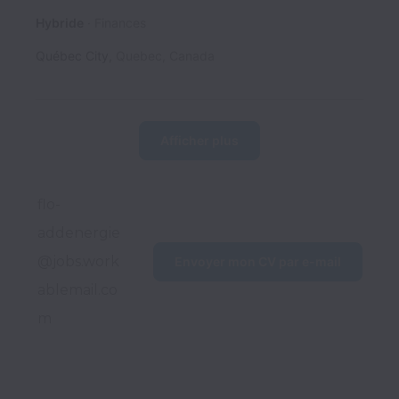
Hybride
Finances
Québec City
,
Quebec
,
Canada
Afficher plus
flo-
addenergie
@jobs.work
Envoyer mon CV par e-mail
ablemail.co
m