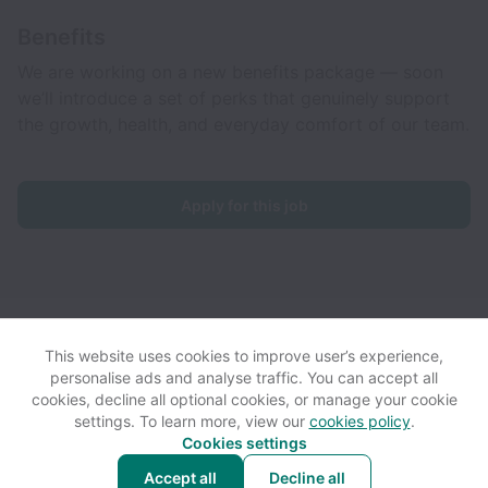
Benefits
We are working on a new benefits package — soon
we’ll introduce a set of perks that genuinely support
the growth, health, and everyday comfort of our team.
Apply for this job
Footprint collects and processes personal data in accordance
with applicable data protection laws.
If you are a European Job
This website uses cookies to improve user’s experience,
Applicant see the
privacy notice
for further details.
personalise ads and analyse traffic. You can accept all
cookies, decline all optional cookies, or manage your cookie
settings. To learn more, view our
cookies policy
.
View website
View all jobs
Help
Cookies settings
Accept all
Decline all