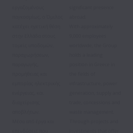
εργαζομένους 
significant presence 
παγκοσμίως, ο Όμιλος 
abroad.

κατέχει ηγετική θέση 
With approximately 
στην Ελλάδα στους 
9,000 employees 
τομείς υποδομών, 
worldwide, the Group 
παραχωρήσεων, 
holds a leading 
παραγωγής, 
position in Greece in 
προμήθειας και 
the fields of 
εμπορίας ηλεκτρικής 
infrastructure, power 
ενέργειας, και 
generation, supply and 
διαχείρισης 
trade, concessions and 
αποβλήτων.

waste management.

Μέσα από έργα και 
Through projects and 
επενδύσεις που 
investments that offer 