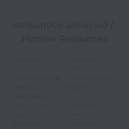
Ανθρώπινο Δυναμικό / 
Human Resources
Οι άνθρωποι του 
εκπαίδευση του 
Ομίλου ΓΕΚ ΤΕΡΝΑ 
ανθρώπινου 
αποτελούν τη δύναμη 
δυναμικού σε όλα τα 
της εταιρίας. 
επίπεδα.

Υποστηρίζονται 
συστηματικά στην 
Group’s human 
επαγγελματική και 
resources are 
προσωπική τους 
systematically 