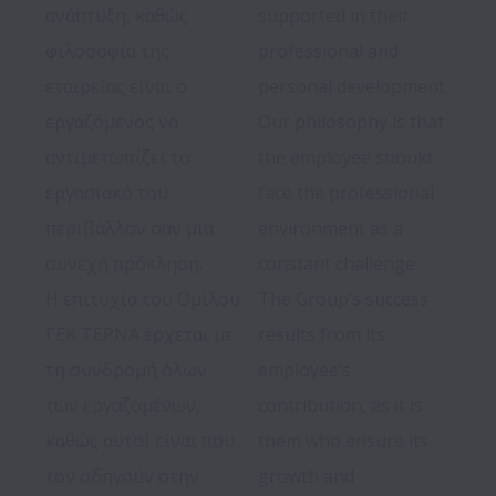
ανάπτυξη, καθώς 
supported in their 
φιλοσοφία της 
professional and 
εταιρείας είναι ο 
personal development. 
εργαζόμενος να 
Our philosophy is that 
αντιμετωπίζει το 
the employee should 
εργασιακό του 
face the professional 
περιβάλλον σαν μια 
environment as a 
συνεχή πρόκληση.

constant challenge.

Η επιτυχία του Ομίλου 
The Group’s success 
ΓΕΚ ΤΕΡΝΑ έρχεται με 
results from its 
τη συνδρομή όλων 
employee’s 
των εργαζομένων, 
contribution, as it is 
καθώς αυτοί είναι που 
them who ensure its 
τον οδηγούν στην 
growth and 