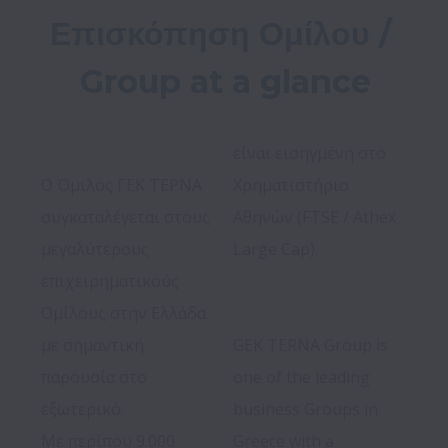
Επισκόπηση Ομίλου / 
Group at a glance
Ο Όμιλος ΓΕΚ ΤΕΡΝΑ 
Χρηματιστήριο 
συγκαταλέγεται στους 
Αθηνών (FTSE / Athex 
μεγαλύτερους 
Large Cap).   

επιχειρηματικούς 
Ομίλους στην Ελλάδα 
με σημαντική 
GEK TERNA Group is 
παρουσία στο 
one of the leading 
εξωτερικό.

business Groups in 
Με περίπου 9.000 
Greece with a 