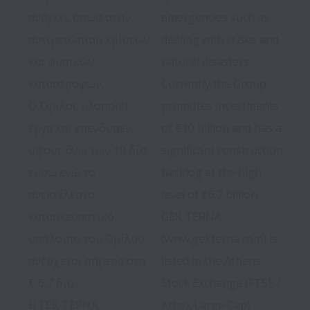
ανάγκες όπωσ στην 
emergencies such as 
αντιμετώπιση κρίσεων 
dealing with crises and 
και φυσικών 
natural disasters.

καταστροφών.

Currently the Group 
O Όμιλος υλοποιεί 
promotes investments 
έργα και επενδύσεις 
of €10 billion and has a 
ύψους άνω των 10 δισ. 
significant construction 
ευρώ ενώ το 
backlog at the high 
ανεκτέλεστο 
level of €6.7 billion.

κατασκευαστικό 
GEK TERNA 
υπόλοιπο του Ομίλου 
(www.gekterna.com) is 
ανέρχεται σήμερα στα 
listed in the Athens 
€ 6,7 δισ.

Stock Exchange (FTSE / 
Η ΓΕΚ ΤΕΡΝΑ 
Athex Large Cap).
