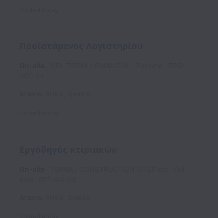
Posted
today
Προϊστάμενος Λογιστηρίου
On-site
GEK TERNA / FINANCIAL
Full time
ΠΡΟ-
ΛΟΓ-04
Athens
,
Attica
,
Greece
Posted
today
Εργοδηγός κτιριακών
On-site
TERNA / CONSTRUCTION SITES etc
Full
time
ΕΡΓ-AIA-03
Athens
,
Attica
,
Greece
Posted
today