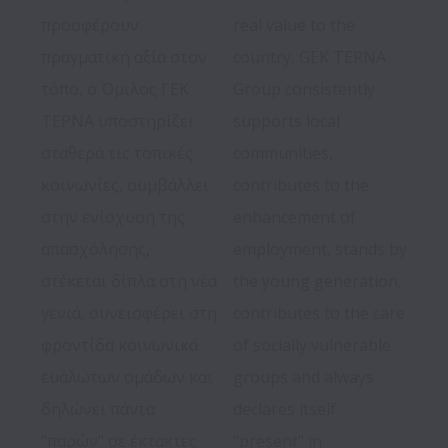
προσφέρουν 
real value to the 
πραγματική αξία στον 
country, GEK TERNA 
τόπο, ο Όμιλος ΓΕΚ 
Group consistently 
ΤΕΡΝΑ υποστηρίζει 
supports local 
σταθερά τις τοπικές 
communities, 
κοινωνίες, συμβάλλει 
contributes to the 
στην ενίσχυση της 
enhancement of 
απασχόλησης, 
employment, stands by 
στέκεται δίπλα στη νέα 
the young generation, 
γενιά, συνεισφέρει στη 
contributes to the care 
φροντίδα κοινωνικά 
of socially vulnerable 
ευάλωτων ομάδων και 
groups and always 
δηλώνει πάντα 
declares itself 
"παρών" σε έκτακτες 
"present" in 