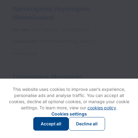
Προϊστάμενος Λογιστηρίου
(Θεσσαλονίκη)
On-site
GT
Full time
ΠΛ-ΝΕΟΠ-04
Thessaloniki
,
Central Macedonia
,
Greece
Posted
today
Τοπογράφος Μηχανικός
(Σιδηροδρομικό Έργο - Βουλγαρία)
This website uses cookies to improve user’s experience,
personalise ads and analyse traffic. You can accept all
On-site
TERNA / TECHNICAL MANAGER NORTH
cookies, decline all optional cookies, or manage your cookie
GREECE & EAST EUROPE
Full time
ΤΟΠ-ΒΟΥ-05
settings. To learn more, view our
cookies policy
.
Cookies settings
Slivnitsa
,
Sofia Province
,
Bulgaria
Accept all
Decline all
Posted
today