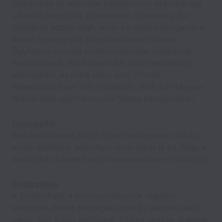
Webáruház és weboldal tulajdonosok számára egy
udvarias megoldás a bevételeik növelésére. Az
OptiMonk abban segít, hogy az oldalra látogatók a
lehető legnagyobb arányban konvertáljanak.
Ügyfeleink komoly profitnövekedést realizálnak
használatával. 2014-ben indult első nemzetközi
startupként, és mára több, mint 20.000
felhasználója van 150 országból. 2018-ban Magyar
Brands díjat nyert Innovatív Márka kategóriában.
Conversific
Webáruházaknak szóló üzleti intelligencia eszköz,
amely átlátható, adatalapú tanácsokat is ad, hogy a
webáruház a lehető legjövedelmezőbben működjön.
CodersRank
A CodersRank a szoftverfejlesztők digitális
lábnyoma, illetve tényleges munkája alapján készít
valós, 360-fokos profilokat. Ezáltal segítve szakmai