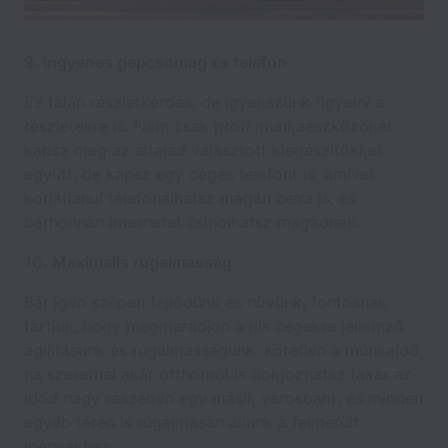
9. Ingyenes gépcsomag és telefon
Ez talán részletkérdés, de igyekszünk figyelni a
részletekre is. Nem csak profi munkaeszközöket
kapsz meg az általad választott kiegészítőkkel
együtt, de kapsz egy céges telefont is, amivel
korlátlanul telefonálhatsz magán célra is, és
bárhonnan internetet csiholhatsz magadnak.
10. Maximális rugalmasság
Bár igen szépen fejlődünk és növünk, fontosnak
tartjuk, hogy megmaradjon a kis cégekre jellemző
agilitásunk és rugalmasságunk. Kötetlen a munkaidő,
ha szeretnél akár otthonról is dolgozhatsz (akár az
időd nagy részében egy másik városban), és minden
egyéb téren is rugalmasan állunk a felmerült
igényekhez.