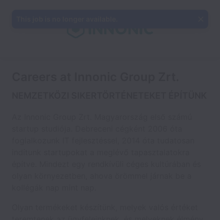
This job is no longer available.
Careers at Innonic Group Zrt.
NEMZETKÖZI SIKERTÖRTÉNETEKET ÉPÍTÜNK
Az Innonic Group Zrt. Magyarország első számú
startup studiója. Debreceni cégként 2006 óta
foglalkozunk IT fejlesztéssel, 2014 óta tudatosan
indítunk startupokat a meglévő tapasztalatokra
építve. Mindezt egy rendkívüli céges kultúrában és
olyan környezetben, ahova örömmel járnak be a
kollégák nap mint nap.
Olyan termékeket készítünk, melyek valós értéket
teremtenek az ügyfeleinknek, és melyeknek élmény