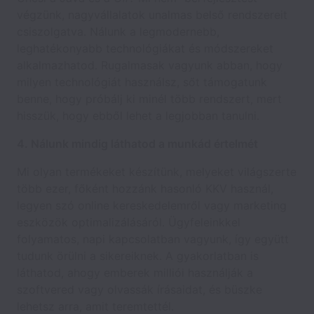
végzünk, nagyvállalatok unalmas belső rendszereit
csiszolgatva. Nálunk a legmodernebb,
leghatékonyabb technológiákat és módszereket
alkalmazhatod. Rugalmasak vagyunk abban, hogy
milyen technológiát használsz, sőt támogatunk
benne, hogy próbálj ki minél több rendszert, mert
hisszük, hogy ebből lehet a legjobban tanulni.
4. Nálunk mindig láthatod a munkád értelmét
Mi olyan termékeket készítünk, melyeket világszerte
több ezer, főként hozzánk hasonló KKV használ,
legyen szó online kereskedelemről vagy marketing
eszközök optimalizálásáról. Ügyfeleinkkel
folyamatos, napi kapcsolatban vagyunk, így együtt
tudunk örülni a sikereiknek. A gyakorlatban is
láthatod, ahogy emberek milliói használják a
szoftvered vagy olvassák írásaidat, és büszke
lehetsz arra, amit teremtettél.