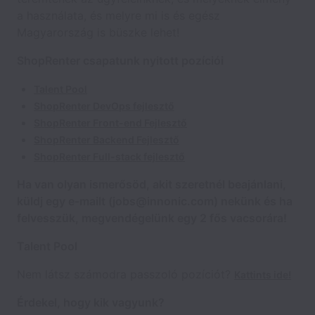
a használata, és melyre mi is és egész
Magyarország is büszke lehet!
ShopRenter csapatunk nyitott pozíciói
Talent Pool
ShopRenter DevOps fejlesztő
ShopRenter Front-end Fejlesztő
ShopRenter Backend Fejlesztő
ShopRenter Full-stack fejlesztő
Ha van olyan ismerősöd, akit szeretnél beajánlani,
küldj egy e-mailt (jobs@innonic.com) nekünk és ha
felvesszük, megvendégelünk egy 2 fős vacsorára!
Talent Pool
Nem látsz számodra passzoló pozíciót?
Kattints ide!
Érdekel, hogy kik vagyunk?