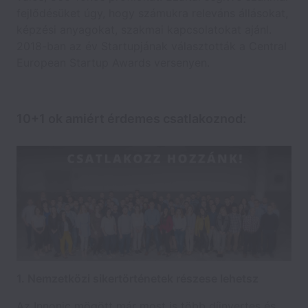
fejlődésüket úgy, hogy számukra releváns állásokat,
képzési anyagokat, szakmai kapcsolatokat ajánl.
2018-ban az év Startupjának választották a Central
European Startup Awards versenyen.
10+1 ok amiért érdemes csatlakoznod:
1. Nemzetközi sikertörténetek részese lehetsz
Az Innonic mögött már most is több díjnyertes és