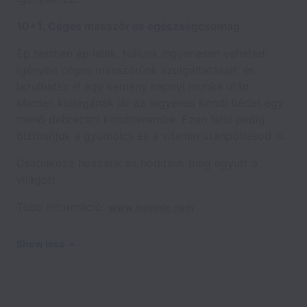
10+1. Céges masszőr és egészségcsomag
Ép testben ép lélek. Nálunk ingyenesen veheted
igénybe céges masszőrünk szolgáltatásait, és
lazulhatsz el egy kemény napnyi munka után.
Minden kollégának jár az ingyenes kondi bérlet egy
menő debreceni konditerembe. Ezen felül pedig
biztosítjuk a gyümölcs és a vitamin utánpótlásod is.
Csatlakozz hozzánk és hódítsuk meg együtt a
világot!
Több információ:
www.innonic.com
Show less