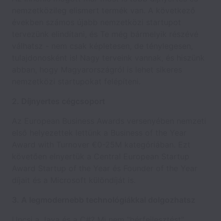
nemzetközileg elismert termék van. A következő
években számos újabb nemzetközi startupot
tervezünk elindítani, és Te még bármelyik részévé
válhatsz - nem csak képletesen, de ténylegesen,
tulajdonosként is! Nagy terveink vannak, és hiszünk
abban, hogy Magyarországról is lehet sikeres
nemzetközi startupokat felépíteni.
2. Díjnyertes cégcsoport
Az European Business Awards versenyében nemzeti
első helyezettek lettünk a Business of the Year
Award with Turnover €0-25M kategóriában. Ezt
követően elnyertük a Central European Startup
Award Startup of the Year és Founder of the Year
díjait és a Microsoft különdíját is.
3. A legmodernebb technológiákkal dolgozhatsz
Uncsi a Java és a C#? Mi nem "bérfejlesztést"