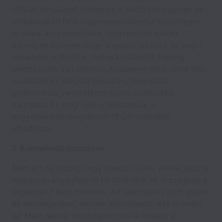
10%-át tanulással töltheted, a belső tréningeken és
előadásokon felül ingyenesen járhatsz tetszőleges
szakmai konferenciákra, megveszünk neked
bármilyen könyvet vagy anyagot, és még az angol
tanárodat is fizetjük. Teljes körű belső tréning
rendszerünk van (Innonic Academy) több, mint 100
modulárisan felépülő témában, melyekből
gyakorlatias, nemzetközi szintű szaktudást
kaphatsz. És még nem is beszéltünk a
negyedévente megtartott 15-20 vitaindító
előadásról.
7. Kiemelkedő juttatások
Nem árt ha tudod, hogy hosszú távon velünk jársz a
legjobban anyagilag is! Mi fizetnénk az országban a
legjobban? Nem feltétlen. Az alapfizetés amit adunk
az versenyképes, de nem kiemelkedő. Akkor miért
is? Mert nálunk résztulajdonosa is lehetsz a