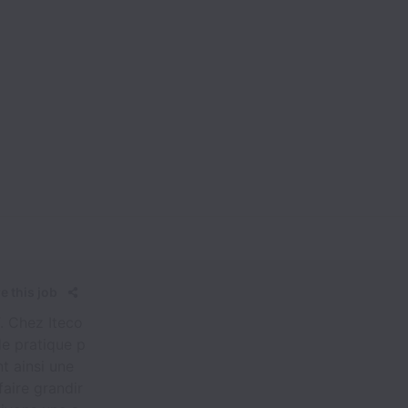
e this job
T. Chez Iteco
e pratique p
nt ainsi une
aire grandir