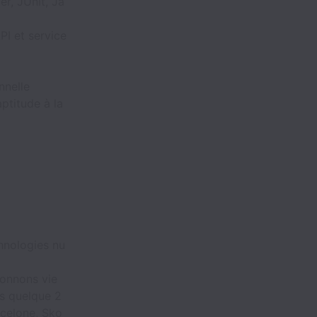
r, JUnit, Ja
I et service
nnelle
ptitude à la
chnologies nu
 donnons vie
ns quelque 2
rcelone, Sko