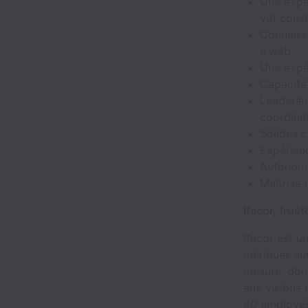
Une expé
va) const
Connaiss
s web
Une expé
Capacité 
Leadersh
coordina
Solides c
Expérien
Autonomie
Maîtrise 
Itecor, trus
Itecor est u
mériques su
mesure, dont
aux visions 
40 employés 