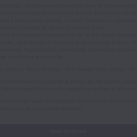
, Durango). Nous sommes spécialisés dans la gouvernance, 
utions numériques et l'assurance qualité. Être proche de nos
vices à haute valeur ajoutée, incarner l'innovation appliquée
teurs en capacité de donner le meilleur d'eux-
là ce qui nous habite depuis plus de 30 ans. Nous répondo
variés, de la finance à l'industrie et aux services publics. 
cellence, responsabilité d'entreprise, et relations durables 
ide savoir-faire d'entreprise.
ir plus sur Itecor en vidéo : what makes itecor unique - Y
e communauté qui valorise le savoir, qui fait preuve d'aud
. Créons ensemble un monde numérique meilleur et plus ric
nformons que seuls les candidats sélectionnés recevront u
emercions de votre compréhension.
Apply for this job