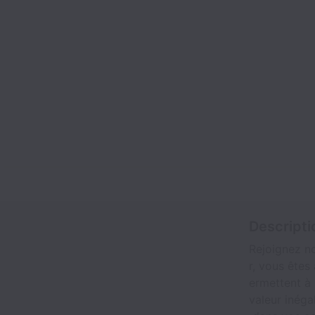
Descripti
Rejoignez no
r, vous ête
ermettent à 
valeur inéga