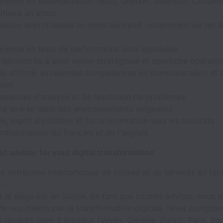
rience en automatisation (BDD, Gherkin, Selenium, Cucumbe
ituera un atout
ances approfondies en tests backend, notamment sur les AP
rience en tests de performance sera appréciée
démontrée à allier vision stratégique et approche opératio
ip affirmé, excellentes compétences en communication et a
tion
apacités d'analyse et de résolution de problèmes
ce avérée dans des environnements exigeants
, esprit d'initiative et forte orientation vers les résultats
indispensable du français et de l'anglais
ted advisor for your digital transformation
ne entreprise internationale de conseil et de services en te
r-
 le siège est en Suisse. En tant que trusted advisor, nous
de nos clients par la transformation digitale. Nous compto
répartis dans 8 bureaux (Vevey, Genève, Zurich, Paris, Ba