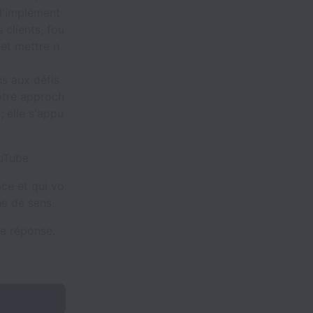
l'implément
 clients, fou
 et mettre n
ns aux défis
Notre approch
; elle s'appu
ouTube
ace et qui vo
he de sens.
ne réponse.