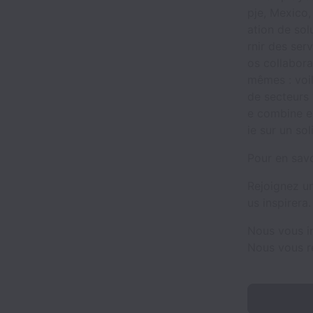
pje, Mexico
ation de sol
rnir des ser
os collabora
mêmes : voi
de secteurs 
e combine ex
ie sur un sol
Pour en savo
Rejoignez un
us inspirera
Nous vous i
Nous vous r