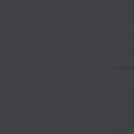
dans vos co
pproche éth
alorisons la
unauté ? Rej
Nous recher
ble du cycle
ans un conte
ux forts de q
Vos missio
Définir e
Garantir 
adre de p
Mettre en
Particip
Encadrer
un exper
Planifier