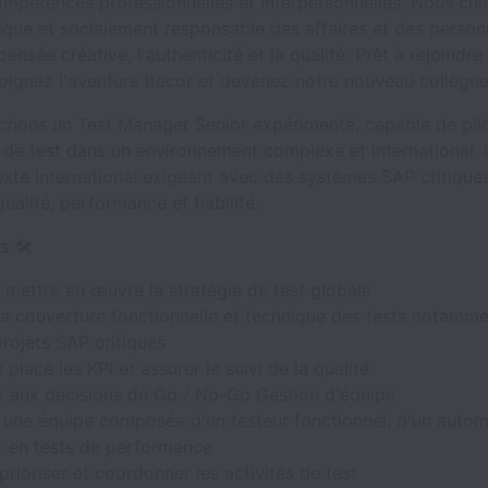
mpétences professionnelles et interpersonnelles. Nous cul
ique et socialement responsable des affaires et des person
 pensée créative, l'authenticité et la qualité. Prêt à rejoind
oignez l'aventure Itecor et devenez notre nouveau collègue
chons un Test Manager Senior expérimenté, capable de pilo
 de test dans un environnement complexe et international. I
xte international exigeant avec des systèmes SAP critiques
ualité, performance et fiabilité.
ns
🛠
t mettre en œuvre la stratégie de test globale
la couverture fonctionnelle et technique des tests notamme
rojets SAP critiques
 place les KPI et assurer le suivi de la qualité
er aux décisions de Go / No-Go Gestion d'équipe
 une équipe composée d'un testeur fonctionnel, d'un automa
t en tests de performance
, prioriser et coordonner les activités de test