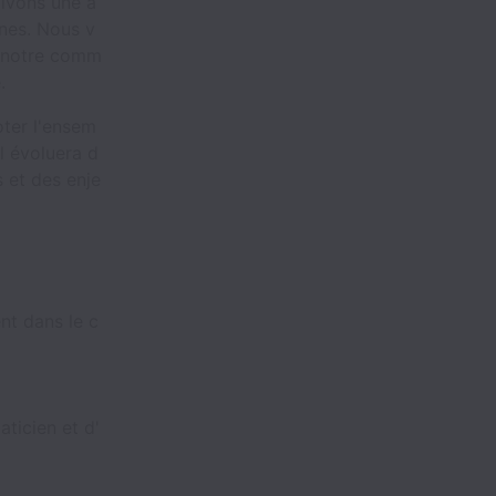
tivons une a
nes. Nous v
re notre comm
.
ter l'ensem
l évoluera d
 et des enje
nt dans le c
ticien et d'