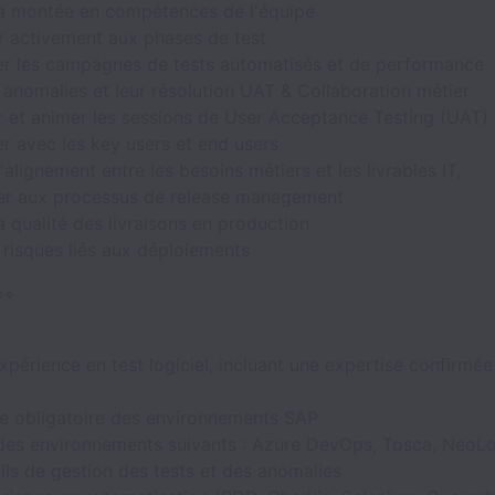
la montée en compétences de l'équipe
r activement aux phases de test
er les campagnes de tests automatisés et de performance
 anomalies et leur résolution UAT & Collaboration métier
r et animer les sessions de User Acceptance Testing (UAT)
r avec les key users et end users
l'alignement entre les besoins métiers et les livrables IT,
er aux processus de release management
a qualité des livraisons en production
 risques liés aux déploiements
👀
xpérience en test logiciel, incluant une expertise confirmé
e obligatoire des environnements SAP
 des environnements suivants : Azure DevOps, Tosca, NeoLo
ils de gestion des tests et des anomalies