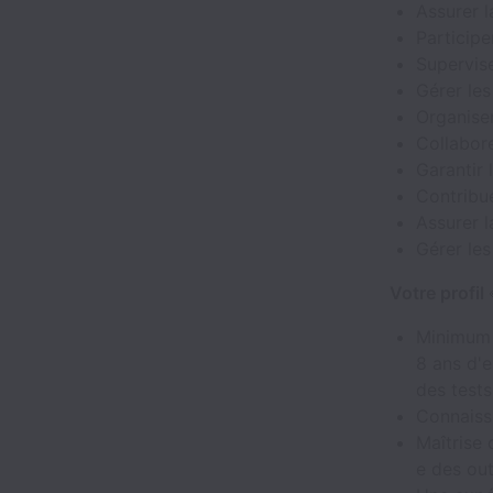
Assurer 
Participe
Supervis
Gérer les
Organise
Collabore
Garantir 
Contribu
Assurer l
Gérer les
Votre profil
Minimum
8 ans d'e
des tests
Connaiss
Maîtrise
e des out