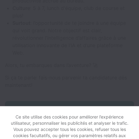
productivité accrue au bureau.
Culture
: 5 à 7, lunch d'équipe, club de course et
plus!
Surtout
: l’opportunité de te joindre à une équipe
qui voit grand. Notre objectif est clair,
révolutionner l’intelligence d’affaires grâce à une
utilisation innovante de l’IA et d’une plateforme
Web.
Alors, tu embarques dans l’aventure? 🚀
Si ça te parle: fais-nous parvenir ta candidature dès
maintenant!
Postuler à cette offre d’emploi
Ce site utilise des cookies pour améliorer l’expérience
utilisateur, personnaliser les publicités et analyser le trafic.
Vous pouvez accepter tous les cookies, refuser tous les
cookies facultatifs, ou gérer vos paramètres relatifs aux