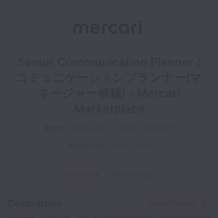
Senior Communication Planner /
コミュニケーションプランナー(マ
ネージャー候補) - Mercari
Marketplace
Hybrid
Mid-Career
Full time
5640701
Minato City
,
Tokyo
,
Japan
OVERVIEW
APPLICATION
Description
Share this job