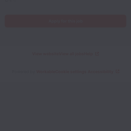
Apply for this job
View website
View all jobs
Help
Powered by
Workable
Cookie settings
Accessibility