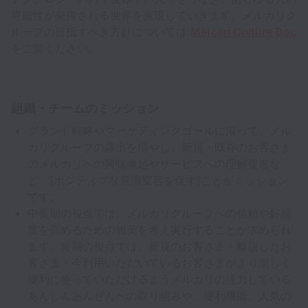
可能性が発揮される世界を実現していきます。メルカリグ
ループの目指すべき方針については
Mercari Culture Doc
をご覧ください。
組織・チームのミッション
ブランド戦略やマーケティングゴールに沿って、メル
カリグループの露出を増やし、新規・既存のお客さま
のメルカリへの興味喚起やサービスへの理解促進な
ど、[ポジティブな意識変容を促す]ことがミッション
です。
中長期の視点では、メルカリグループへの信頼や好感
度を高めるための施策を考え実行することが求められ
ます。短期の視点では、新規のお客さま・離脱したお
客さま・今利用いただいているお客さまがより楽しく
便利に使っていただけるようメルカリの注力している
あんしんあんぜんへの取り組みや、便利機能、人気の