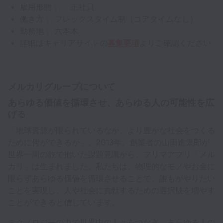
雇用形態： 正社員
働き方： フレックスタイム制（コアタイムなし）
勤務地： 六本木
詳細はキャリアサイトの
募集要項
よりご確認ください
メルカリグループについて
あらゆる価値を循環させ、あらゆる人の可能性を広
げる
「地球資源が限られているなか、より豊かな社会をつくる
ために何ができるか」。2013年、創業者の山田進太郎が
世界一周の旅で抱いた課題意識から、フリマアプリ「メル
カリ」は生まれました。私たちは、物理的なモノやお金に
限らずあらゆる価値を循環させることで、誰もがやりたい
ことを実現し、人や社会に貢献するための選択肢を増やす
ことができると信じています。
テクノロジーの力で世界中の人々をつなぎ、あらゆる人の