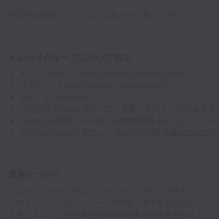
※CEFRの詳細については、
こちら
をご覧ください
メルカリグループについて知る
キャリアサイト
https://careers.mercari.com/
メルカン：
https://mercan.mercari.com/
SNS：
X
/
Linkedin
メルカリで出会えるモノで「実家」をつくったらエモすぎ
“BoldなAI活用”から1年。人間の限界を超えていく、メルカ
ゲームチェンジを起こし、過去10年の延長線上にはないグローバル展開
選考について
メルカリグループではメルカリグループおよび各カンパニ
ーのミッションとバリューへの共感・体現を大切にしてい
ます。メンバーが発揮する価値の総量が最大化されるよう