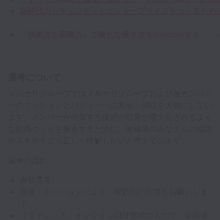
新時代のセキュリティとエンタープライズをつくるために—
「技術力と実現力」で新たな働き方をUnleashする ── メルカリ
選考について
メルカリグループではメルカリグループおよび各カンパニ
ーのミッションとバリューへの共感・体現を大切にしてい
ます。メンバーが発揮する価値の総量が最大化されるよう
な組織づくりを推進するために、候補者のみなさんの経験
やスキルをより正しく理解したいと考えています。
選考の流れ
書類選考
面接：ポジションにより、複数回の面接をお願いしま
す
リファレンス：オンライン回答形式のもので、最終選