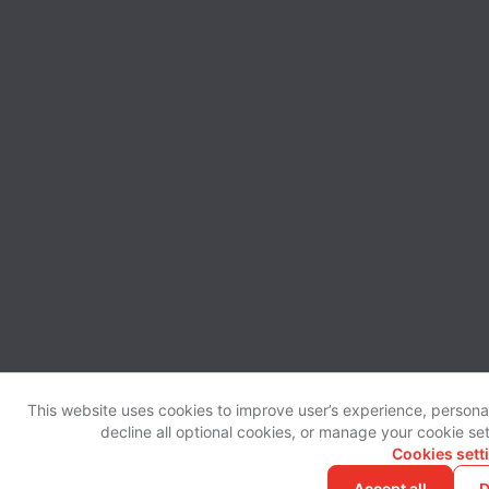
This website uses cookies to improve user’s experience, personal
decline all optional cookies, or manage your cookie se
Cookies sett
Accept all
D