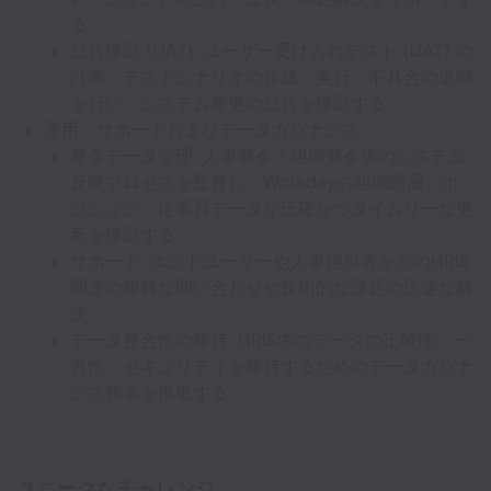
る
品質保証 (UAT): ユーザー受け入れテスト (UAT) の
計画、テストシナリオの作成、実行、不具合の追跡
を行い、システム変更の品質を保証する
運用・サポートおよびデータガバナンス
発令データ管理: 人事発令・組織発令後のシステム
反映プロセスを監督し、Workdayの組織階層、ポ
ジション、従業員データが正確かつタイムリーな更
新を保証する
サポート: エンドユーザーや人事担当者からのHRIS
関連の複雑な問い合わせや技術的な課題の迅速な解
決
データ整合性の維持: HRIS内のデータの正確性、一
貫性、セキュリティを維持するためのデータガバナ
ンス施策を推進する
ユニークなチャレンジ