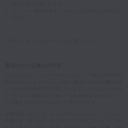
考の前後でお願いします
オファー：最終選考とリファレンスの内容より決定さ
れます
※詳しくは
こちら
のページをご覧ください
選考における機会の平等
メルカリでは、バックグラウンドによって個人の可能性が
決めつけられることなく、自由に価値を生みだす機会を手
にできる社会の実現を目指しています。そしてメルカリが
ミッションを実現するために「Inclusion & Diversity」と
いう考え方は不可欠な存在だと考えています。
採用活動においても、メルカリのミッション・バリューに
共感する、様々なバックグラウンドの方にジョインしてい
ただけるよう、年齢、性別、性的指向、人種、宗教、身体