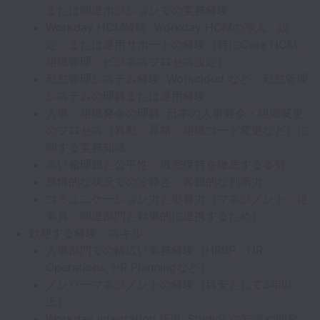
または関連ポジションでの実務経験
Workday HCM経験: Workday HCMの導入、設
定、または運用サポートの経験（特にCore HCM、
組織管理、ビジネスプロセス設定）
勤怠管理システム経験: Workcloud など、勤怠管理
システムの理解または運用経験
人事・組織発令の理解: 日本の人事発令・組織変更
のプロセス（異動、昇格、組織コード変更など）に
関する実務知識
高い倫理観と公平性、機密保持を徹底する姿勢
感情的な状況での冷静さ、客観的な判断力
コミュニケーション力と影響力（マネジメント、従
業員、関連部門と効果的に連携するため）
歓迎する経験・スキル
人事部門での幅広い業務経験（HRBP、HR
Operations, HR Planningなど）
メンバーマネジメントの経験（目安として3年以
上）
Workday Integration (EIB, Studio) の知識や開発