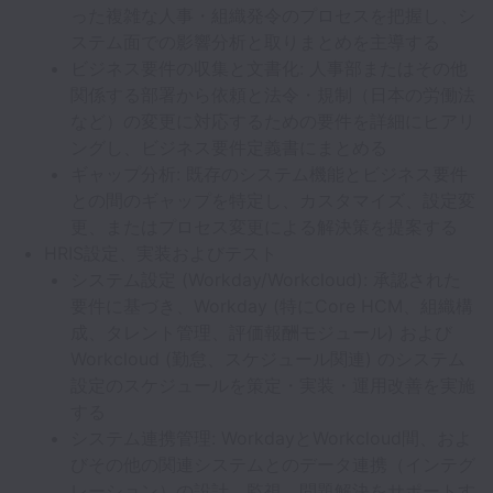
った複雑な人事・組織発令のプロセスを把握し、シ
ステム面での影響分析と取りまとめを主導する
ビジネス要件の収集と文書化: 人事部またはその他
関係する部署から依頼と法令・規制（日本の労働法
など）の変更に対応するための要件を詳細にヒアリ
ングし、ビジネス要件定義書にまとめる
ギャップ分析: 既存のシステム機能とビジネス要件
との間のギャップを特定し、カスタマイズ、設定変
更、またはプロセス変更による解決策を提案する
HRIS設定、実装およびテスト
システム設定 (Workday/Workcloud): 承認された
要件に基づき、Workday (特にCore HCM、組織構
成、タレント管理、評価報酬モジュール) および
Workcloud (勤怠、スケジュール関連) のシステム
設定のスケジュールを策定・実装・運用改善を実施
する
システム連携管理: WorkdayとWorkcloud間、およ
びその他の関連システムとのデータ連携（インテグ
レーション）の設計、監視、問題解決をサポートす