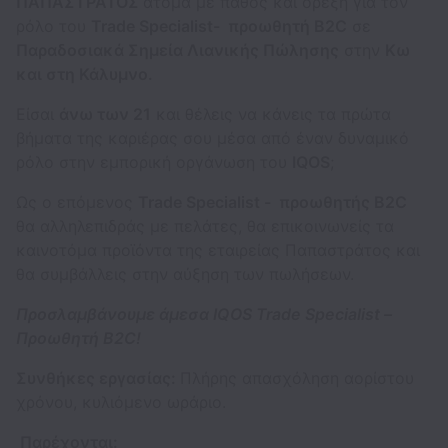
ΠΑΠΑΣΤΡΑΤΟΣ
άτομα με πάθος και όρεξη για τον
ρόλο του
Trade Specialist- προωθητή B2C
σε
Παραδοσιακά Σημεία Λιανικής Πώλησης
στην
Κω
και στη Κάλυμνο.
Είσαι
άνω των 21
και θέλεις να κάνεις τα πρώτα
βήματα της καριέρας σου μέσα από έναν δυναμικό
ρόλο στην εμπορική οργάνωση του
IQOS
;
Ως ο επόμενος
Trade Specialist - προωθητής B2C
θα αλληλεπιδράς με πελάτες, θα επικοινωνείς τα
καινοτόμα προϊόντα της εταιρείας Παπαστράτος και
θα συμβάλλεις στην αύξηση των πωλήσεων.
Προσλαμβάνουμε άμεσα IQOS Trade Specialist –
Προωθητή B2C!
Συνθήκες εργασίας:
Πλήρης απασχόληση αορίστου
χρόνου, κυλιόμενο ωράριο.
Παρέχονται: