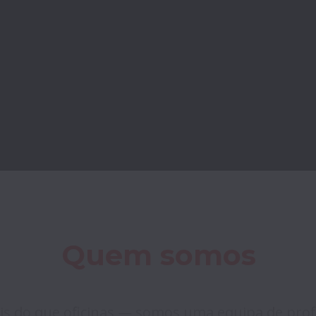
Quem somos
 do que oficinas — somos uma equipa de profi