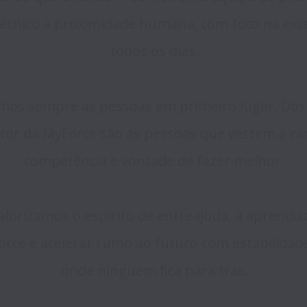
cnico à proximidade humana, com foco na excelê
todos os dias.

mos sempre as pessoas em primeiro lugar. Dos n
or da MyForce são as pessoas que vestem a cami
competência e vontade de fazer melhor.

 Valorizamos o espírito de entreajuda, a aprendi
rce é acelerar rumo ao futuro com estabilidad
onde ninguém fica para trás.
