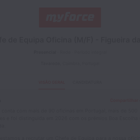
e de Equipa Oficina (M/F) - Figueira d
Presencial
Rede
Período integral
Tavarede
,
Coimbra
,
Portugal
VISÃO GERAL
CANDIDATURA
o
Compartilhar 
onta com mais de 90 oficinas em Portugal, mais de 500
es e foi distinguida em 2026 com os prémios Boa Escolha
a.
 estamos a recrutar um Chefe de Equipa para a nossa ofici