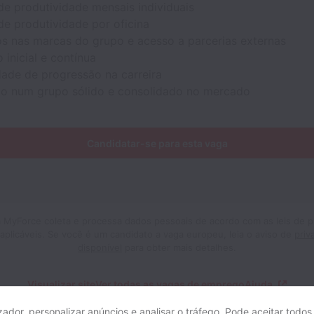
de produtividade mensais individuais
de produtividade por oficina
s nas marcas do grupo e acesso a parcerias externas
o
inicial e contínua
dade de progressão na carreira
ão num grupo sólido e consolidado no mercado
Candidatar-se para esta vaga
 MyForce coleta e processa dados pessoais de acordo com as leis de p
aplicáveis.
Se você é um candidato a vaga europeu, leia o aviso de
priv
disponível
para obter mais detalhes.
Visualizar site
Ver todas as vagas de emprego
Ajuda
izador, personalizar anúncios e analisar o tráfego. Pode aceitar todos