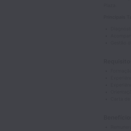
Plaza.
Principais T
Diagnóst
Acompanh
Gestão de
Requisito
Formaçã
Experiên
Experiên
Orientaç
Carta de
Benefício
Remunera