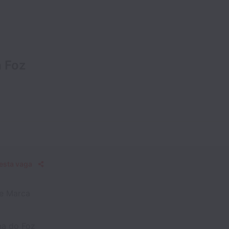
a Foz
esta vaga
 e Marca
na do Foz