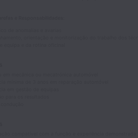
arefas e Responsabilidades:
ico de anomalias e avarias
amento, orientação e monitorização do trabalho
dos téc
 equipa e da rotina oficinal
s
o
em mecânica ou mecatrónica automóvel
cia mínima de 3 anos em reparação automóvel
cia em gestão de equipas
ão para os resultados
 condução
s
ção compatível com a função e experiência demonstrada