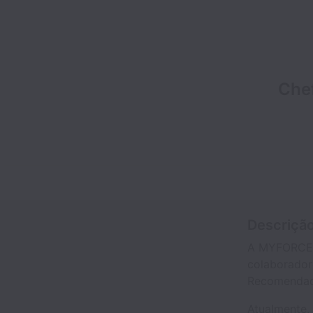
Chef
Descriçã
A MYFORCE c
colaborador
Recomendad
Atualmente,