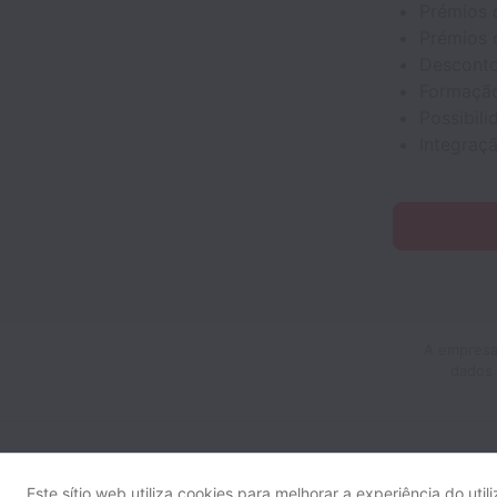
Prémios 
Prémios 
Desconto
Formaçã
Possibili
Integraç
A empresa
dados 
Este sítio web utiliza cookies para melhorar a experiência do util