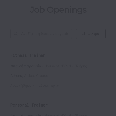
Job Openings
Φίλτρα
Fitness Trainer
Φυσική παρουσία
House of NYNN
Πλήρης
Athens
,
Attica
,
Greece
Αναρτήθηκε
4 ημέρες πριν
Personal Trainer
Φυσική παρουσία
House of NYNN
Πλήρης