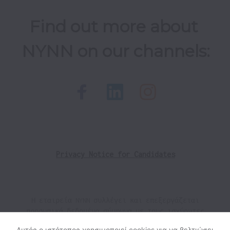
Find out more about 
NYNN on our channels:
Privacy Notice for Candidates
Η εταιρεία NYNN συλλέγει και επεξεργάζεται
προσωπικά δεδομένα σύμφωνα με τους ισχύοντες
νόμους προστασίας δεδομένων.
Αν είσαι Ευρωπαίος/α
Αυτός ο ιστότοπος χρησιμοποιεί cookies για να βελτιώσει