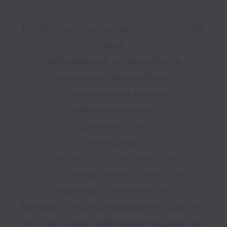
τις εξελίξεις. Στην OTS:  

Εκπαιδευόμαστε και γινόμαστε καλύτεροι κάθε 
μέρα  

Αναλαμβάνουμε την πρωτοβουλία 

Σκεφτόμαστε μακροπρόθεσμα  

Θέτουμε υψηλούς στόχους

Μαθαίνουμε συνεχώς  

Είμαστε ευέλικτοι  

Καινοτομούμε  

Ενθουσιάζουμε τους πελάτες μας, 
δημιουργούμε θετικές εμπειρίες και 
ξεπερνούμε τις προσδοκίες τους

Μα πάνω απ’ όλα, συνεισφέρουμε όλοι μαζί στο 
κοινό μας όραμα: 
τη βελτίωση της ζωής των 