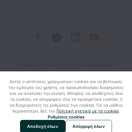
Η εταιρεία Piraeus Bank συλλέγει και επεξεργάζεται
προσωπικά δεδομένα σύμφωνα με τους ισχύοντες νόμους
προστασίας δεδομένων.
Αν είσαι Ευρωπαίος/α υποψήφιος/
Αυτός ο ιστότοπος χρησιμοποιεί cookies για να βελτιώσει
α, ανάτρεξε στην
ειδοποίηση απορρήτου
για
την εμπειρία του χρήστη, να προσωποποιήσει διαφημίσεις
περισσότερες λεπτομέρειες.
και να αναλύσει την κίνηση. Μπορείς να αποδεχτείς όλα
τα cookies, να απορρίψεις όλα τα προαιρετικά cookies, ή
να διαχειριστείς τις ρυθμίσεις των cookies. Για να μάθεις
Προβολή ιστότοπου
Βοήθεια
περισσότερα, δες την
Πολιτική σχετικά με τα cookies
.
Ρυθμίσεις cookies
Ρυθμίσεις cookies
Προσβασιμότητα
Αποδοχή όλων
Απόρριψη όλων
Δημιουργήθηκε από
Workable