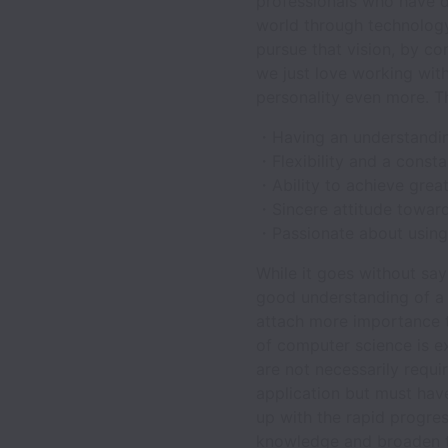
professionals who have d
world through technology.
pursue that vision, by co
we just love working with
personality even more. T
・Having an understanding 
・Flexibility and a consta
・Ability to achieve great
・Sincere attitude towar
・Passionate about using
While it goes without sa
good understanding of a 
attach more importance t
of computer science is ex
are not necessarily requi
application but must hav
up with the rapid progre
knowledge and broaden th