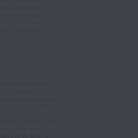
iver new value to the
e and the passion to
 other’s skills. At PFN,
essity, we also value
owing qualities:
.
w technology.
a deep knowledge and a
rrent knowledge but
uture because the domain
ur recruitment, applicants
nce at the time of
highly motivated to catch
ty to absorb new
must also be eager to