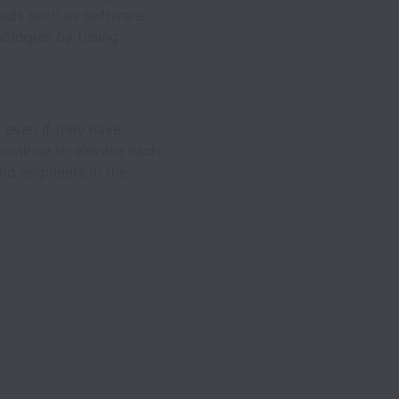
elds such as software
nologies by fusing
.
 even if they have
continue to elevate each
and engineers in the