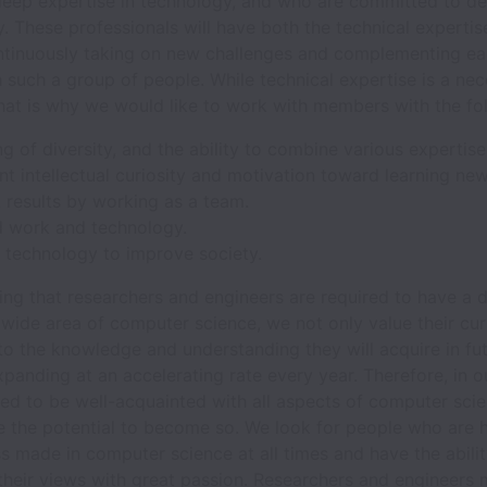
eep expertise in technology, and who are committed to del
 These professionals will have both the technical expertis
ntinuously taking on new challenges and complementing each
 such a group of people. While technical expertise is a nec
hat is why we would like to work with members with the foll
of diversity, and the ability to combine various expertise
nt intellectual curiosity and motivation toward learning ne
 results by working as a team.
d work and technology.
 technology to improve society.
ying that researchers and engineers are required to have 
wide area of computer science, we not only value their cu
o the knowledge and understanding they will acquire in f
panding at an accelerating rate every year. Therefore, in o
red to be well-acquainted with all aspects of computer scie
e the potential to become so. We look for people who are 
ss made in computer science at all times and have the abili
eir views with great passion. Researchers and engineers 