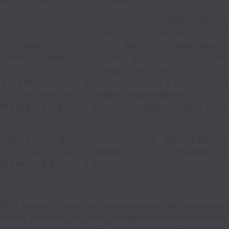
変えよう、良くしようという情熱をもっていること
ジニアについては、コンピュータサイエンスの幅広い分野にお
である一方で、コンピュータサイエンスの領域は年々広がって
点での知識だけでなく、これから獲得していく知識や理解をさ
、現時点では精通していない分野があっても、コンピュータサ
にコンピュータサイエンスの急速な発展につねにキャッチアッ
る方を求めています。また、コンピュータサイエンスだけでな
などの他の分野に対しても積極的に知識や理解を得ようとし、
勢も必要です。加えて、それらの人工知能以外の分野における
、独りよがりの考えしかもっていない人は、PFNには合わな
とのできるチームをとても重要視しています。PFNは現在大
野を中心に募集しています。
PFN) aspires to establish “an organization that continuall
em into practical use”. Such an organization would be possi