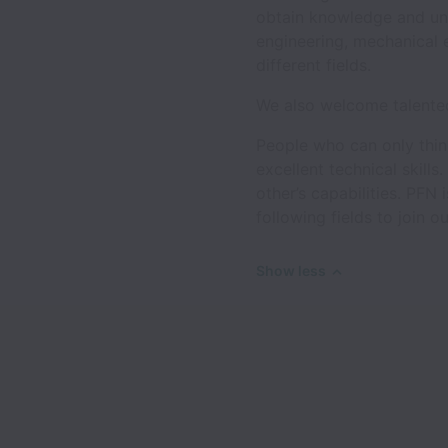
obtain knowledge and und
engineering, mechanical e
different fields.
We also welcome talented
People who can only thin
excellent technical skill
other’s capabilities. PFN
following fields to join ou
Show less