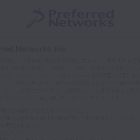
rred Networks, Inc.
orksが目指す事は、「最先端の技術を継続的に生み出し、実用化す
ナルで組織を構成し、世の中に「技術」で価値を生み出してい
すべく、プロフェッショナルなメンバーと切磋琢磨しお互いを
く力と情熱を持った人。私たちはそのような方々と一緒に仕事
。ただ、技術力だけでなく、人間性もとても重要であると私た
たメンバーと、一緒に働いていきたいと考えています。
専門性を融合させる力をもっていること
を身につけ進化し続ける知的好奇心と学習意欲をもっているこ
を実現できること
であること