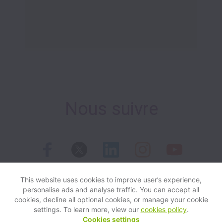
Nous suivre
This website uses cookies to improve user’s experience,
personalise ads and analyse traffic. You can accept all
View website
Help
cookies, decline all optional cookies, or manage your cookie
settings. To learn more, view our
cookies policy
.
Cookies settings