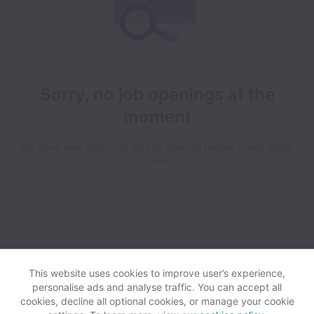
Sorry, no job openings at the
moment
We open new jobs from time to time, so please check again
soon!
Runroom collects and processes personal data in accordance
with applicable data protection laws.
If you are a European Job
This website uses cookies to improve user’s experience,
Applicant see the
privacy notice
for further details.
personalise ads and analyse traffic. You can accept all
cookies, decline all optional cookies, or manage your cookie