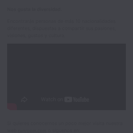
Nos gusta la diversidad.
Encontrarás personas de más 10 nacionalidades
diferentes, dispuestas a compartir sus pasiones,
visiones, gustos y cultura.
Si quieres conocernos un poco mejor visita nuestra
web
o síguenos en:
runroom.com