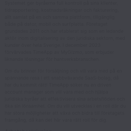
Systemet ger byråerna full kontroll på sina klienter,
tidrapportering, kostnadsräkningar och fakturering,
allt samlat på en och samma plattform, tillgänglig
både på dator, mobil och surfplatta. Företaget
grundades 2011 och har etablerat sig som en ledande
aktör inom digitalisering av den juridiska sektorn, med
kunder över hela Sverige. I december 2023
förvärvades TimeApp av MyGizmo, som erbjuder
liknande lösningar för hantverksbranschen.
Om du brinner för försäljning och vill vara med på en
spännande resa i ett snabbväxande SaaS-bolag, då
har du kommit rätt! TimeApp söker nu en driven
account manager som vill vara med och hjälpa
juridiska byråer att effektivisera sina arbetsflöden och
öka sin lönsamhet. Om du vill utvecklas i en roll där du
har stora möjligheter att växa och bidra till företagets
framgång, då kan det här vara rätt roll för dig.