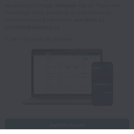
rekryteringsföretaget
Saleshub
. Har du frågor eller
funderingar kring tjänsten är du välkommen att
kontakta ansvarig rekryterare
Joel Molin
på
joel.molin@saleshub.se
.
Vi ser fram emot din ansökan!
Apply for this job