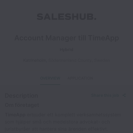
Account Manager till TimeApp
Hybrid
Katrineholm
,
Södermanland County
,
Sweden
OVERVIEW
APPLICATION
Description
Share this job
Om företaget
TimeApp
erbjuder ett komplett verksamhetssystem
som hjälper små och medelstora advokat- och
juristbyråer att hantera sina ärenden effektivt.