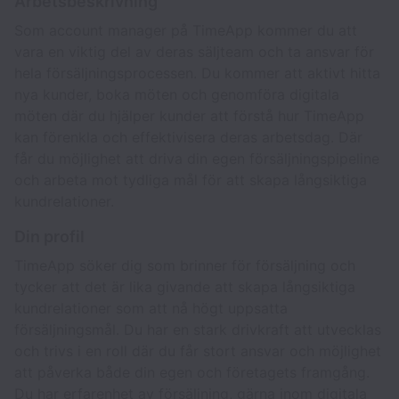
Arbetsbeskrivning
Som account manager på TimeApp kommer du att
vara en viktig del av deras säljteam och ta ansvar för
hela försäljningsprocessen. Du kommer att aktivt hitta
nya kunder, boka möten och genomföra digitala
möten där du hjälper kunder att förstå hur TimeApp
kan förenkla och effektivisera deras arbetsdag. Där
får du möjlighet att driva din egen försäljningspipeline
och arbeta mot tydliga mål för att skapa långsiktiga
kundrelationer.
Din profil
TimeApp söker dig som brinner för försäljning och
tycker att det är lika givande att skapa långsiktiga
kundrelationer som att nå högt uppsatta
försäljningsmål. Du har en stark drivkraft att utvecklas
och trivs i en roll där du får stort ansvar och möjlighet
att påverka både din egen och företagets framgång.
Du har erfarenhet av försäljning, gärna inom digitala