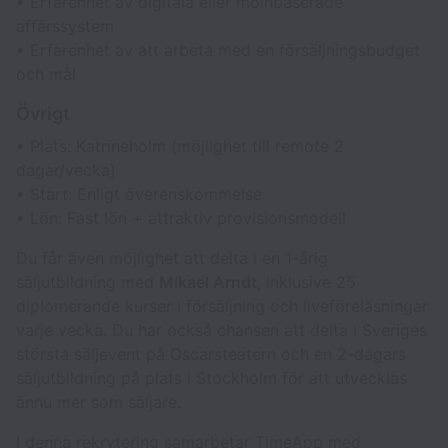
• Erfarenhet av digitala eller molnbaserade
affärssystem
• Erfarenhet av att arbeta med en försäljningsbudget
och mål
Övrigt
• Plats: Katrineholm (möjlighet till remote 2
dagar/vecka)
• Start: Enligt överenskommelse
• Lön: Fast lön + attraktiv provisionsmodell
Du får även möjlighet att delta i en 1-årig
säljutbildning med
Mikael Arndt
, inklusive 25
diplomerande kurser i försäljning och liveföreläsningar
varje vecka. Du har också chansen att delta i Sveriges
största säljevent på Oscarsteatern och en 2-dagars
säljutbildning på plats i Stockholm för att utvecklas
ännu mer som säljare.
I denna rekrytering samarbetar TimeApp med