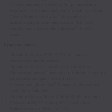
Сильні навички troubleshooting: локалізація
проблем, root cause analysis, preventive actions;
Самостійність та ownership у роботі з
інфраструктурними задачами end-to-end;
Англійська мова на рівні Intermediate (В1) та
вище.
Буде перевагою:
Досвід роботи з AWS, GCP або іншими
хмарними платформами;
Досвід роботи з Cloudflare та Terraform;
Підтримка великої кількості production-хостів і
модернізація legacy infrastructure;
Розуміння high-availability рішень (Keepalived,
replication, failover);
Досвід роботи з Redis, RabbitMQ, Memcached;
Розуміння MySQL/PostgreSQL replication;
Базові навички Python або Go;