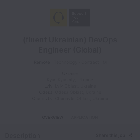
(fluent Ukrainian) DevOps
Engineer (Global)
Remote
Technology
Contract
M
Ukraine
Kyiv
,
Kyiv city
,
Ukraine
Lviv
,
Lviv Oblast
,
Ukraine
Odesa
,
Odesa Oblast
,
Ukraine
Chernivtsi
,
Chernivtsi Oblast
,
Ukraine
OVERVIEW
APPLICATION
Description
Share this job