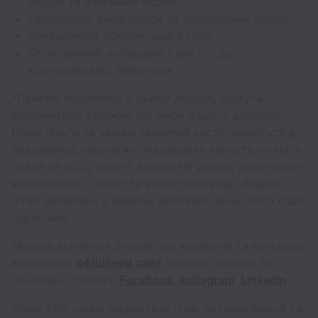
людей та взаємний фідбек;
Привабливі винагороди за запрошення друзів;
Конкурентна компенсація в USD;
Оплачуваний онбординг і доступ до
корпоративної бібліотеки.
*Пункти, перелічені в цьому розділі, можуть
відрізнятися залежно від умов вашого договору.
Певні пільги та умови зазвичай застосовуються до
працівників; незалежні підрядники можуть не мати
права на всі ці пільги. Конкретні умови, включаючи
компенсацію, пільги та умови співпраці, будуть
чітко визначені у вашому договорі, якщо його буде
підписано.
Можеш дізнатися більше про компанію та культуру,
відвідавши
офіційний сайт
SupportYourApp та її
соціальні сторінки
Facebook
,
Instagram
,
LinkedIn
.
Якщо тобі цікаві інфраструктура, автоматизація та