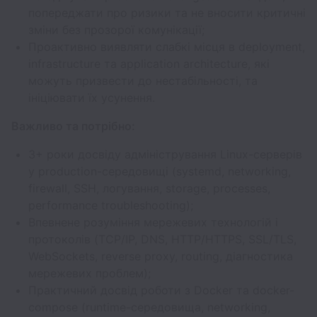
попереджати про ризики та не вносити критичні
зміни без прозорої комунікації;
Проактивно виявляти слабкі місця в deployment,
infrastructure та application architecture, які
можуть призвести до нестабільності, та
ініціювати їх усунення.
Важливо та потрібно:
3+ роки досвіду адміністрування Linux-серверів
у production-середовищі (systemd, networking,
firewall, SSH, логування, storage, processes,
performance troubleshooting);
Впевнене розуміння мережевих технологій і
протоколів (TCP/IP, DNS, HTTP/HTTPS, SSL/TLS,
WebSockets, reverse proxy, routing, діагностика
мережевих проблем);
Практичний досвід роботи з Docker та docker-
compose (runtime-середовища, networking,