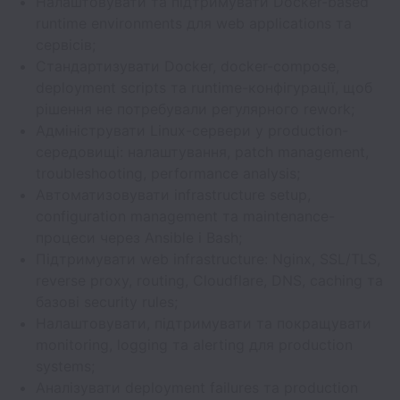
Налаштовувати та підтримувати Docker-based
runtime environments для web applications та
сервісів;
Стандартизувати Docker, docker-compose,
deployment scripts та runtime-конфігурації, щоб
рішення не потребували регулярного rework;
Адмініструвати Linux-сервери у production-
середовищі: налаштування, patch management,
troubleshooting, performance analysis;
Автоматизовувати infrastructure setup,
configuration management та maintenance-
процеси через Ansible і Bash;
Підтримувати web infrastructure: Nginx, SSL/TLS,
reverse proxy, routing, Cloudflare, DNS, caching та
базові security rules;
Налаштовувати, підтримувати та покращувати
monitoring, logging та alerting для production
systems;
Аналізувати deployment failures та production