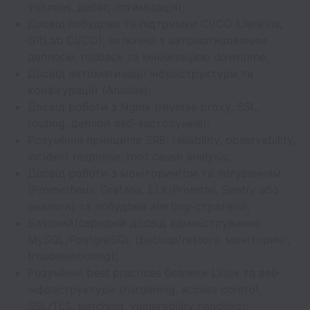
volumes, дебаг, оптимізація);
Досвід побудови та підтримки CI/CD (Jenkins,
GitLab CI/CD), включно з автоматизованим
деплоєм, rollback та мінімізацією downtime;
Досвід автоматизації інфраструктури та
конфігурацій (Ansible);
Досвід роботи з Nginx (reverse proxy, SSL,
routing, деплой веб-застосунків);
Розуміння принципів SRE: reliability, observability,
incident response, root cause analysis;
Досвід роботи з моніторингом та логуванням
(Prometheus, Grafana, ELK/Promtail, Sentry або
аналоги) та побудови alerting-стратегій;
Базовий/середній досвід адміністрування
MySQL/PostgreSQL (backup/restore, моніторинг,
troubleshooting);
Розуміння best practices безпеки Linux та веб-
інфраструктури (hardening, access control,
SSL/TLS, patching, vulnerability handling);