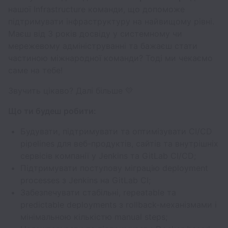
нашої Infrastructure команди, що допоможе
підтримувати інфраструктуру на найвищому рівні.
Маєш від 3 років досвіду у системному чи
мережевому адмініструванні та бажаєш стати
частиною міжнародної команди? Тоді ми чекаємо
саме на тебе!
Звучить цікаво? Далі більше 💛
Що ти будеш робити:
Будувати, підтримувати та оптимізувати CI/CD
pipelines для веб-продуктів, сайтів та внутрішніх
сервісів компанії у Jenkins та GitLab CI/CD;
Підтримувати поступову міграцію deployment
processes з Jenkins на GitLab CI;
Забезпечувати стабільні, repeatable та
predictable deployments з rollback-механізмами і
мінімальною кількістю manual steps;