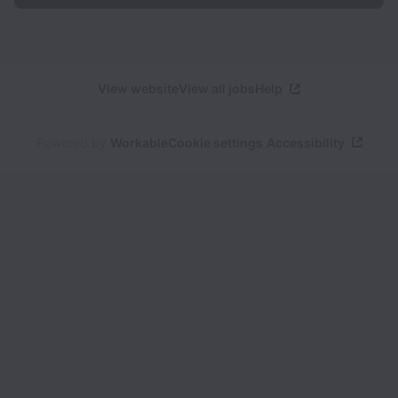
View website
View all jobs
Help
Powered by
Workable
Cookie settings
Accessibility