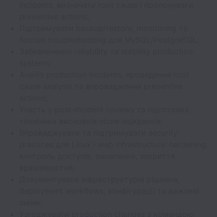
incidents, визначати root cause і пропонувати
preventive actions;
Підтримувати backup/restore, monitoring та
базове troubleshooting для MySQL/PostgreSQL;
Забезпечення reliability та stability production
systems;
Аналіз production incidents, проведення root
cause analysis та впровадження preventive
actions;
Участь у post-incident reviews та підготовка
технічних висновків після інцидентів;
Впроваджувати та підтримувати security
practices для Linux і web infrastructure: hardening,
контроль доступів, оновлення, закриття
вразливостей;
Документувати інфраструктурні рішення,
deployment workflows, конфігурації та важливі
зміни;
Узгоджувати production changes з командою,