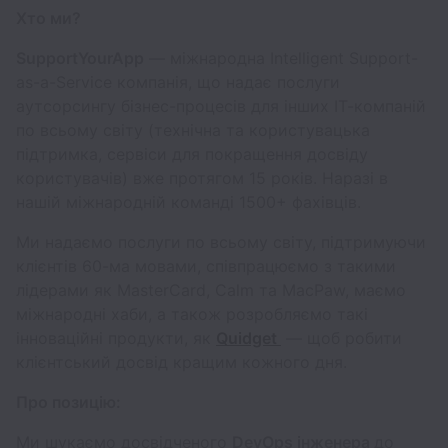
Хто ми?
SupportYourApp
— міжнародна Intelligent Support-
as-a-Service компанія, що надає послуги
аутсорсингу бізнес-процесів для інших ІТ-компаній
по всьому світу (технічна та користувацька
підтримка, сервіси для покращення досвіду
користувачів) вже протягом 15 років. Наразі в
нашій міжнародній команді 1500+ фахівців.
Ми надаємо послуги по всьому світу, підтримуючи
клієнтів 60-ма мовами, співпрацюємо з такими
лідерами як MasterCard, Calm та MacPaw, маємо
міжнародні хаби, а також розробляємо такі
інноваційні продукти, як
Quidget
— щоб робити
клієнтський досвід кращим кожного дня.
Про позицію:
Ми шукаємо досвідченого
DevOps інженера
до