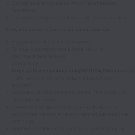
Досвід адміністрування WordPress/headless
WordPress;
Досвід проведення post-incident reviews та RCA.
Чому класно бути частиною нашої команди:
Надання послуг у бізнес-години;
Унікальні артпростори в Києві на ст. м.
Васильківська (відчуй
атмосферу!
https://officesnapshots.com/2021/04/28/supportyou
) або можливість співпраці у віддаленому
форматі;
Комунікація, заснована на довірі, та відсутність
трекерів активності;
Гармонія між проєктною завантаженістю та
особистим часом, а також – внутрішня медична
політика;
Креативна спільнота і культура, орієнтована на