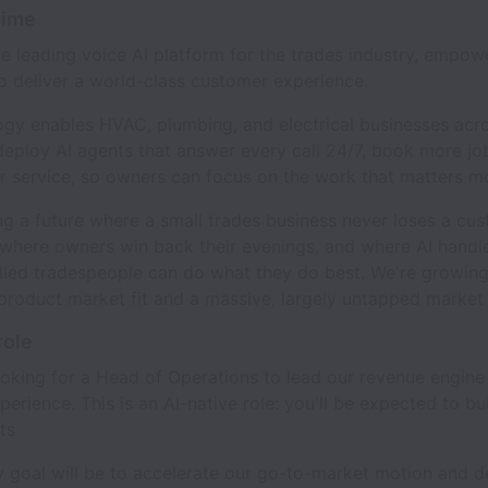
time
the leading voice AI platform for the trades industry, empow
o deliver a world-class customer experience.
ogy enables HVAC, plumbing, and electrical businesses acr
eploy AI agents that answer every call 24/7, book more jo
er service, so owners can focus on the work that matters m
ng a future where a small trades business never loses a cu
 where owners win back their evenings, and where AI handle
illed tradespeople can do what they do best. We're growing
product market fit and a massive, largely untapped market
role
looking for a Head of Operations to lead our revenue engine
erience. This is an AI-native role: you'll be expected to bu
ts
 goal will be to accelerate our go-to-market motion and de