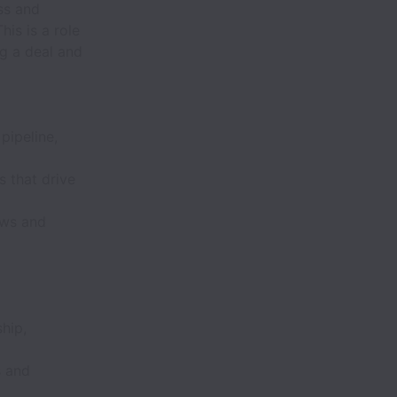
ss and
is is a role
ng a deal and
pipeline,
 that drive
ows and
hip,
s and