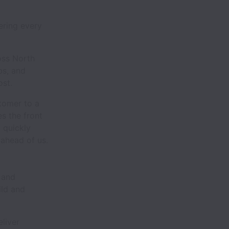
ering every
oss North
bs, and
ost.
stomer to a
s the front
 quickly
 ahead of us.
 and
ild and
liver