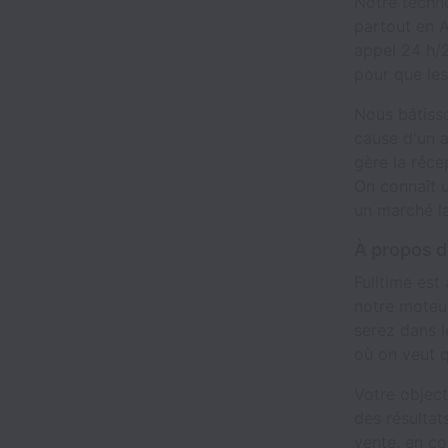
Notre techno
partout en 
appel 24 h/2
pour que les
Nous bâtisso
cause d'un a
gère la réce
On connaît 
un marché l
À propos d
Fulltime est
notre moteur
serez dans l
où on veut q
Votre object
des résultat
vente, en c