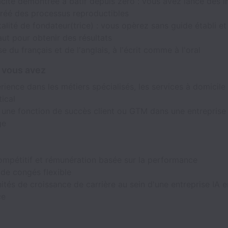
ité démontrée à bâtir depuis zéro : vous avez lancé des in
réé des processus reproductibles
lité de fondateur(trice) : vous opèrez sans guide établi et 
faut pour obtenir des résultats
se du français et de l'anglais, à l'écrit comme à l'oral
i vous avez
ience dans les métiers spécialisés, les services à domicile 
ical
i une fonction de succès client ou GTM dans une entreprise
ge
ompétitif et rémunération basée sur la performance
 de congés flexible
tés de croissance de carrière au sein d'une entreprise IA e
ce