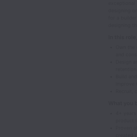
exceptional
designing on
for a builde
designing th
In this role
Own the 
and consi
Design a
retentio
Build an
improve 
Recruit, 
What you b
4+ years 
product 
Proven ab
created 