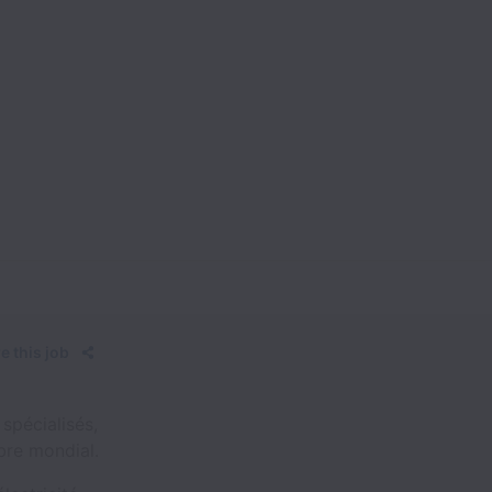
e this job
 spécialisés,
bre mondial.