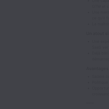
Une capac
GTM et c
Une menta
ce qu'il 
La maîtri
Un atout s
Une expér
SaaS vert
Déjà bât
démarra
Avantages
Salaire c
Politique
Opportuni
croissan
****