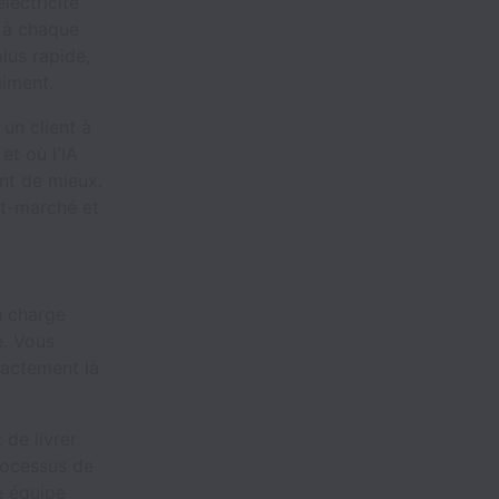
lectricité
 à chaque
plus rapide,
aiment.
un client à
et où l'IA
ont de mieux.
it-marché et
n charge
e. Vous
xactement là
 de livrer
processus de
e équipe