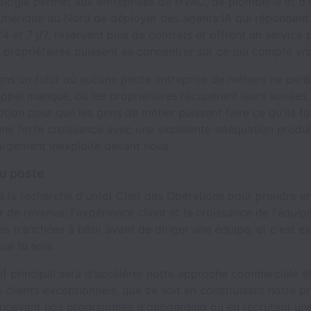
logie permet aux entreprises de HVAC, de plomberie et d'é
Amérique du Nord de déployer des agents IA qui répondent
4 et 7 j/7, réservent plus de contrats et offrent un service 
 propriétaires puissent se concentrer sur ce qui compte vr
ns un futur où aucune petite entreprise de métiers ne perd 
ppel manqué, où les propriétaires récupèrent leurs soirées, 
ption pour que les gens de métier puissent faire ce qu'ils f
une forte croissance avec une excellente adéquation produ
argement inexploité devant nous.
u poste
 à la recherche d'un(e) Chef des Opérations pour prendre e
 de revenus, l'expérience client et la croissance de l'équip
es tranchées à bâtir avant de diriger une équipe, et c'est e
ue tu sois.
if principal sera d'accélérer notre approche commerciale et
s clients exceptionnels, que ce soit en construisant notre 
oncevant nos programmes d'onboarding ou en recrutant un