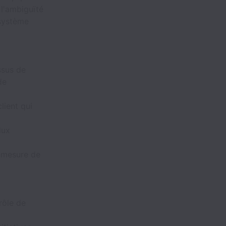
 l'ambiguïté
 système
ssus de
de
lient qui
lux
à mesure de
rôle de