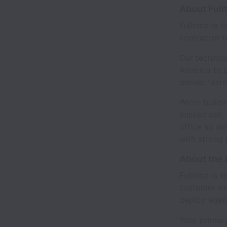
About Full
Fulltime is 
contractor t
Our technol
America to d
deliver fast
We're buildi
missed call,
office so sk
with strong 
About the 
Fulltime is 
customer exp
deploy agen
Your primary