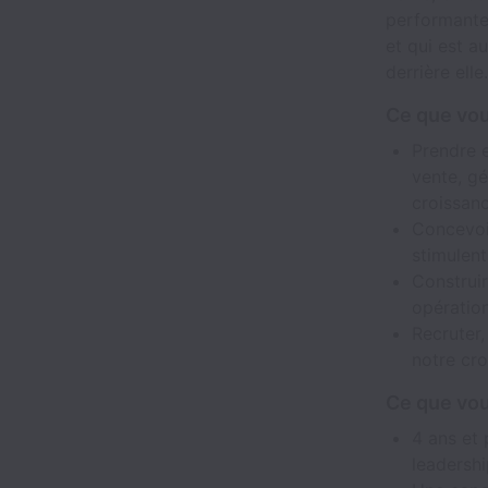
performante.
et qui est a
derrière elle.
Ce que vou
Prendre 
vente, gé
croissan
Concevoi
stimulent
Construir
opération
Recruter,
notre cr
Ce que vo
4 ans et 
leadershi