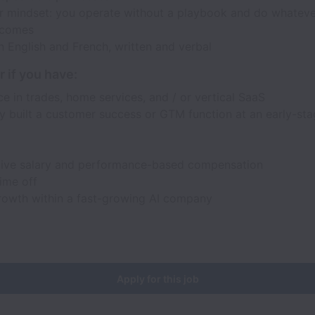
r mindset: you operate without a playbook and do whatever
tcomes
n English and French, written and verbal
 if you have:
e in trades, home services, and / or vertical SaaS
ly built a customer success or GTM function at an early-s
ive salary and performance-based compensation
time off
rowth within a fast-growing AI company
Apply for this job