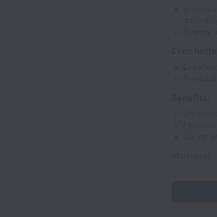
A founde
drive ou
Fluency i
Even better
Experienc
Previous
Benefits:
Competit
Flexible 
Career g
#fulltimeai