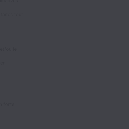
itiatives
faites tout
et/ou le
 en
n forte