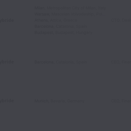
Milan
,
Metropolitan City of Milan
,
Italy
Warsaw
,
Masovian Voivodeship
,
Poland
ybride
Athens
,
Attica
,
Greece
CTO, Desi
Barcelona
,
Catalonia
,
Spain
Budapest
,
Budapest
,
Hungary
ybride
Barcelona
,
Catalonia
,
Spain
CEO, Fina
ybride
Munich
,
Bavaria
,
Germany
CEO, Fina