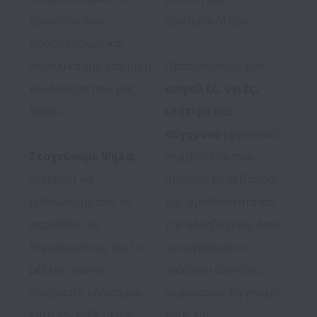
προϊόντα που 
προτεραιότητα. 

προσφέρουμε και 
συνολικά την εταιρική 
Προσφέρουμε ένα 
κουλτούρα που μας 
ασφαλές, υγιές, 
διέπει. 

ισότιμο και 
σύγχρονο 
εργασιακό 
Στοχεύουμε Ψηλά
, 
περιβάλλον που 
σημαίνει να 
προάγει το σεβασμό, 
μαθαίνουμε από το 
την ομαδικότητα και 
παρελθόν, να 
την αλληλεγγύη, όπου 
δημιουργούμε για το 
οι εργαζόμενοι 
μέλλον και να 
νιώθουν άνετα να 
γινόμαστε καλύτεροι 
εκφράσουν τη γνώμη 
κατά 1% κάθε μέρα!

τους και 