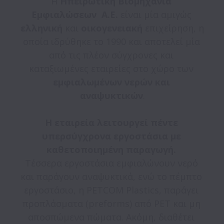
Η 
Ηπειρωτική Βιομηχανία 
Εμφιαλώσεων
 Α.Ε.
 είναι μία αμιγώς 
ελληνική
 και 
οικογενειακή
 επιχείρηση, η 
οποία ιδρύθηκε το 1990 και αποτελεί μία 
από τις πλέον σύγχρονες και 
καταξιωμένες εταιρείες στο χώρο των 
εμφιαλωμένων νερών και 
αναψυκτικών
Η εταιρεία λειτουργεί
πέντε 
υπερσύγχρονα εργοστάσια με 
καθετοποιημένη παραγωγή.
Τέσσερα εργοστάσια εμφιαλώνουν νερό 
και παράγουν αναψυκτικά, ενώ το πέμπτο  
εργοστάσιο, η PETCOM Plastics, παράγει 
προπλάσματα (preforms) από PET και μη 
αποσπώμενα πώματα. Ακόμη, διαθέτει 