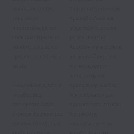
καλύτερος εαυτός 
παρέχοντας μια σειρά 
τους και να 
πρωτοβουλιών και 
προστατεύουμε ό,τι 
ενεργειών σύμφωνα 
είναι πολύτιμο στον 
με την Πολιτική 
κόσμο γύρω μας για 
Αμοιβών την εταιρείας 
εμάς και τις επόμενες 
και φροντίζουμε για 
γενιές.

την ενίσχυση της 
κοινωνικής και 
Ακολουθώντας πάντα 
προσωπικής ευεξίας 
τις αξίες μας, 
των ανθρώπων μας 
στεκόμαστε δίπλα 
προτρέποντας τα μέλη 
στους ανθρώπους μας 
της μεγάλης 
και στον πλανήτη μας, 
«οικογένειας» των 
επιδιώκοντας να 
εργαζομένων στη 