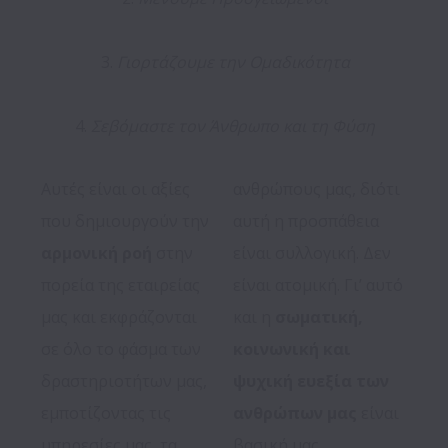
3. 
Γιορτάζουμε την Ομαδικότητα
4. 
Σεβόμαστε τον Άνθρωπο και τη Φύση
Αυτές είναι οι αξίες 
ανθρώπους μας, διότι 
που δημιουργούν την 
αυτή η προσπάθεια 
αρμονική ροή
 στην 
είναι συλλογική. Δεν 
πορεία της εταιρείας 
είναι ατομική. Γι’ αυτό 
μας και εκφράζονται 
και η 
σωματική, 
σε όλο το φάσμα των 
κοινωνική και 
δραστηριοτήτων μας, 
ψυχική ευεξία των 
εμποτίζοντας τις 
ανθρώπων μας
 είναι 
υπηρεσίες μας, τα 
βασική μας 