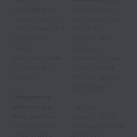
μοιραζόμαστε, να 
της επίτευξης των 
συνεργαζόμαστε, να 
προσωπικών στόχων 
υποστηρίζουμε, και να 
τους και την 
χτίζουμε γερές 
αναβάθμιση των 
σχέσεις 
γνώσεων και 
εμπιστοσύνης, εντός 
δεξιοτήτων τους και 
αλλά και εκτός της 
συνακόλουθα στην 
Εταιρείας.

εξέλιξη και της ίδιας 
της επιχείρησης. 

Σεβόμαστε τον 
Άνθρωπο και τη 
Παράλληλα, 
Φύση
, σημαίνει να 
μεριμνούμε για την 
ενθαρρύνουμε τους 
οικονομική ευεξία των 
άλλους να είναι ο 
ανθρώπων μας 