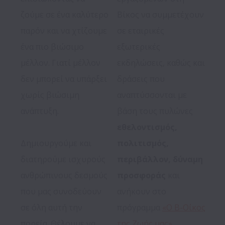
ζούμε σε ένα καλύτερο 
Βίκος να συμμετέχουν 
παρόν και να χτίζουμε 
σε εταιρικές 
ένα πιο βιώσιμο 
εξωτερικές 
μέλλον. Γιατί μέλλον 
εκδηλώσεις, καθώς και 
δεν μπορεί να υπάρξει 
δράσεις που 
χωρίς βιώσιμη 
αναπτύσσονται με 
ανάπτυξη. 

βάση τους πυλώνες 
εθελοντισμός, 
Δημιουργούμε και 
πολιτισμός, 
διατηρούμε ισχυρούς 
περιβάλλον, δύναμη 
ανθρώπινους δεσμούς 
προσφοράς
 και 
που μας συνοδεύουν 
ανήκουν στο 
σε όλη αυτή την 
πρόγραμμα 
«Ο Β-Οίκος 
πορεία. Θέλουμε να 
της Ζωής μας»