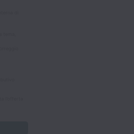
nterna di
 a tema,
Correggio
ibutivo
a l’offerta