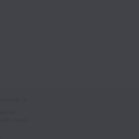
e this job
ere nel
della durata