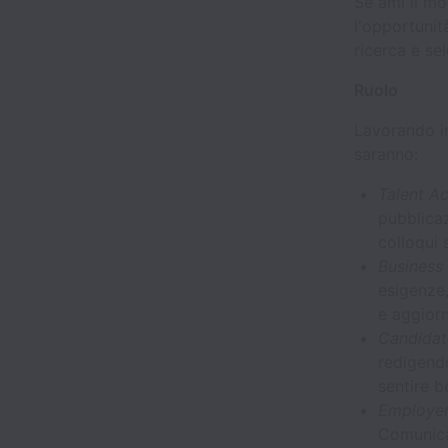
Se ami il mo
l'opportunità
ricerca e se
Ruolo
Lavorando in
saranno:
Talent Ac
pubblicaz
colloqui 
Business
esigenze,
e aggiorn
Candidat
redigendo
sentire b
Employer
Comunicaz