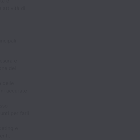
ta è
 attività di
incipali
tesura e
one dei
e delle
oni accurate
esso
nti per farli
keting e
enti.