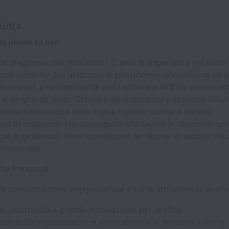
ents
na ideale se hai:
a pregressa: Hai maturato 1-2 anni di esperienza nel ruolo d
e tecniche: Sai utilizzare le piattaforme di recruiting (in p
Recruiter) e hai familiarità con i software ATS (la conoscen
 è un grande plus). Ottima padronanza del pacchetto GSuit
ttima padronanza della lingua inglese, scritta e parlata.
nd accademico: Hai conseguito una laurea in discipline uma
he o gestionali. (Aver completato un Master in ambito HR c
ferenziale).
che Personali
di comunicazione interpersonale e forte attitudine al lavoro
ità, proattività e grande motivazione per le sfide.
capacità organizzative e orientamento al problem solving.