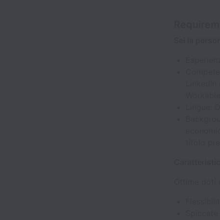
Requirem
Sei la perso
Esperienz
Competenz
LinkedIn 
Workable
Lingue: O
Backgrou
economic
titolo pre
Caratteristi
Ottime doti 
Flessibil
Spiccate 