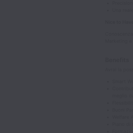
Precision
Una real
Nice to Hav
Conoscenza d
Marketing e 
Benefits
Avrai la poss
Smart Wo
Contribut
meglio d
Flessibili
Buoni Pas
Welfare 
Piano di 
Formazio