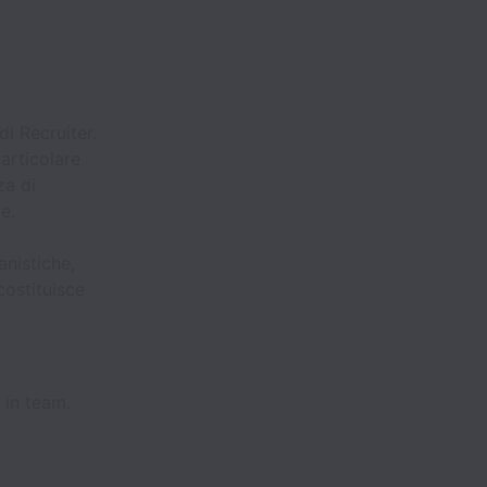
i Recruiter.
articolare
za di
e.
nistiche,
ostituisce
 in team.