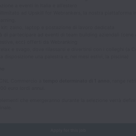
zione a eventi in Italia e all’estero
llimitato ad Upskill for Webrankers, la nostra piattaforma i
earning.
it: zaino, laptop e postazione di lavoro dedicata
tà di partecipare ad eventi di team building aziendali (cene
 estive, ecc) offerti da Webranking
relax e svago, dove rilassarsi e divertirsi con i colleghi (a 
ua disposizione una palestra e, nei mesi estivi, la piscina)
mo
CCNL Commercio a
tempo determinato di 1 anno
, range retr
00 euro lordi annui.
 elementi che emergeranno durante la selezione verrà definit
inale.
Apply for this job