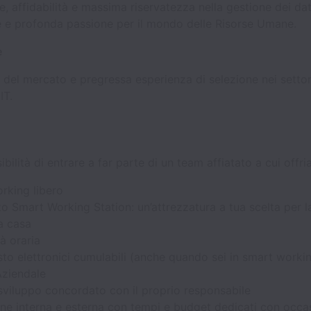
e, affidabilità e massima riservatezza nella gestione dei dat
e e profonda passione per il mondo delle Risorse Umane.
e
el mercato e pregressa esperienza di selezione nei settori
IT.
ibilità di entrare a far parte di un team affiatato a cui offr
rking libero
o Smart Working Station: un’attrezzatura a tua scelta per l
a casa
tà oraria
to elettronici cumulabili (anche quando sei in smart workin
Aziendale
sviluppo concordato con il proprio responsabile
ne interna e esterna con tempi e budget dedicati con occas