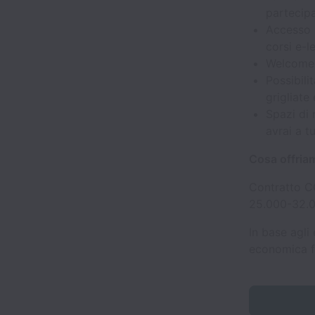
partecipa
Accesso i
corsi e-l
Welcome k
Possibili
grigliate
Spazi di 
avrai a t
Cosa offria
Contratto 
25.000-32.0
In base agli
economica f