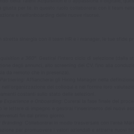
ndo della Talent Acquisition e ti appassiona il digitale, ques
 giusta per te. In questo ruolo collaborerai con il team nelle
lezione e nell’onboarding delle nuove risorse.
 stretta sinergia con il team HR e i manager, le tue sfide pr
quisition a 360
°: Gestirai l'intero ciclo di selezione (dalla s
ione degli annunci, allo screening dei CV, fino alla conduzi
sia da remoto che in presenza).
 Partnering
: Affiancherai gli Hiring Manager nella definizion
 nell'organizzazione dei colloqui e nel fornire loro valutazi
amenti costanti sullo stato delle selezioni.
e Experience e Onboarding
: Curerai la fase finale del proc
 le lettere di impegno e gestirai l'inserimento dei nuovi assu
envenuti fin dal primo giorno.
 Branding
: Collaborerai in modo trasversale con l'area Mar
ione per promuovere i valori aziendali e attrarre nuovi tal