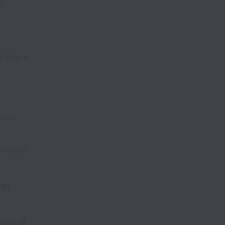
i.
 Digital
iamo:
avorare
g!)
ioni di