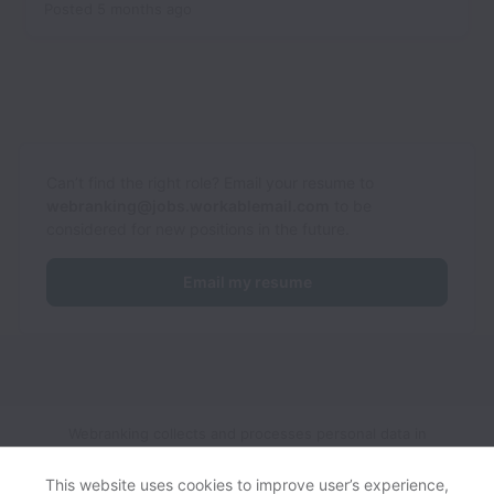
Posted
5 months ago
Can’t find the right role? Email your resume to
webranking@jobs.workablemail.com
to be
considered for new positions in the future.
Email my resume
Webranking collects and processes personal data in
accordance with applicable data protection laws.
If you are a
European Job Applicant see the
privacy notice
for further
This website uses cookies to improve user’s experience,